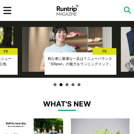
検索
PR
PR
』はシュー
初心者に最適な一足は？ニューバランス
心地
『Ellipse』の魅力をランニングインフ...
WHAT'S NEW