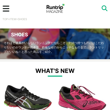
TOP
>
ITEM
>
SHOES
検索
SHOES
それほど道具がいらないランニングだからこそ、1つ1つ持つものにはこだわ
りたいのがランナーの本音。鉄板なものからニッチなものまで、ラントリッ
プがいいね！と思った商品をご紹介。
WHAT'S NEW