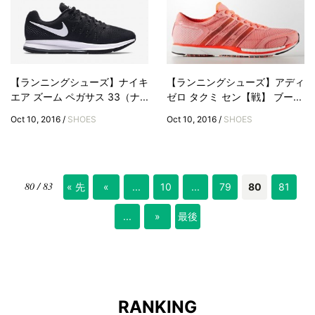
【ランニングシューズ】ナイキ
【ランニングシューズ】アディ
エア ズーム ペガサス 33（ナ...
ゼロ タクミ セン【戦】 ブー...
Oct 10, 2016 /
SHOES
Oct 10, 2016 /
SHOES
80 / 83
« 先
«
...
10
...
79
80
81
頭
...
»
最後
»
RANKING