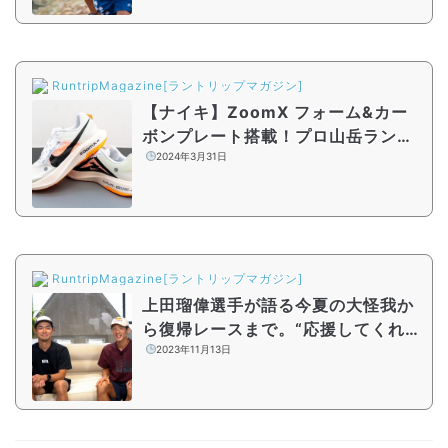
RuntripMagazine[ラントリップマガジン]
【ナイキ】ZoomX フォーム&カー
ボンプレート搭載！プロ山岳ランナ
ー・上田瑠偉選手が解説するトレラ
2024年3月31日
ンシューズ「ウルトラフライ」の履
き心地
RuntripMagazine[ラントリップマガジン]
上田瑠偉選手が語る今夏の大怪我か
ら復帰レースまで。“応援してくれる
こと”を実感した瞬間とは？
2023年11月13日