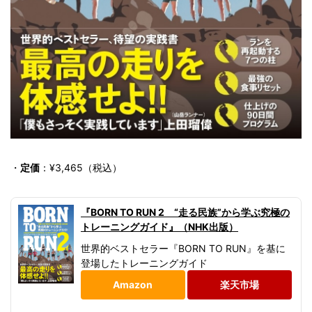
・
定価
：¥3,465（税込）
『BORN TO RUN 2 “走る民族”から学ぶ究極の
トレーニングガイド』（NHK出版）
世界的ベストセラー『BORN TO RUN』を基に
登場したトレーニングガイド
Amazon
楽天市場