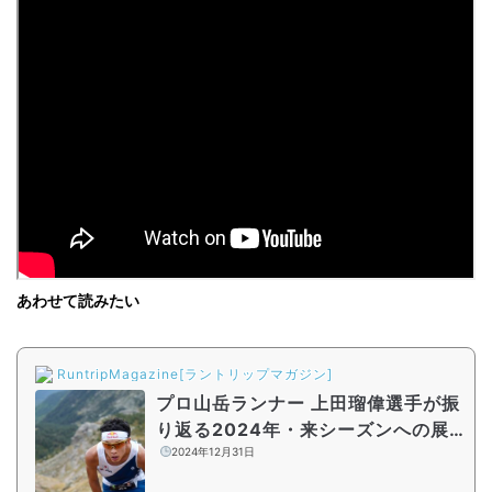
あわせて読みたい
RuntripMagazine[ラントリップマガジン]
プロ山岳ランナー 上田瑠偉選手が振
り返る2024年・来シーズンへの展
望 「富士登山競走で大会記録を更
2024年12月31日
新したい」