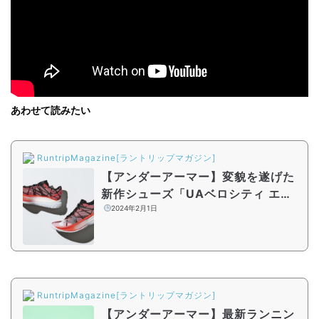
あわせて読みたい
RuntripMagazine[ラントリップマガジン]
【アンダーアーマー】変貌を遂げた
新作シューズ「UAベロシティ エリ
ート2」。新感覚の“厚底レーシング
2024年2月1日
フラット”を走って体感
RuntripMagazine[ラントリップマガジン]
【アンダーアーマー】最新ランニン