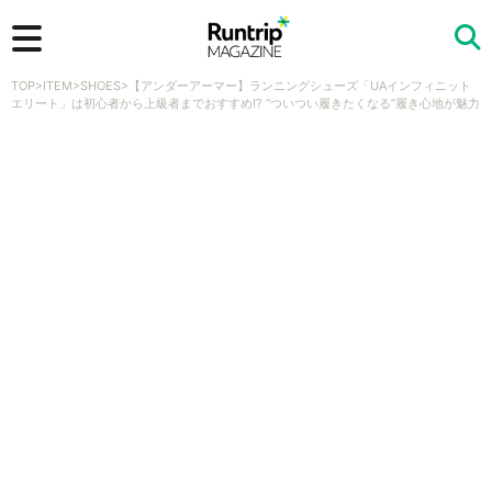
TOP
>
ITEM
>
SHOES
>
【アンダーアーマー】ランニングシューズ「UAインフィニット
検索
エリート」は初心者から上級者までおすすめ!? “ついつい履きたくなる”履き心地が魅力