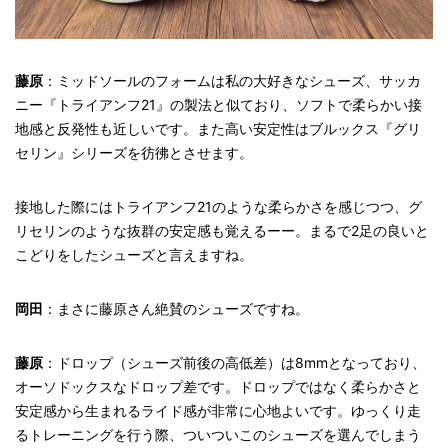
藤原
：ミッドソールのフォームは私の大好きなシューズ、サッカ
ニー『トライアンフ21』の製法と似ており、ソフトで柔らかい接
地感と反発性も近しいです。また高い安定性はブルックス『グリ
セリン』シリーズを彷彿とさせます。
接地した際にはトライアンフ21のような柔らかさを感じつつ、グ
リセリンのような抜群の安定感も覚えるーー。まるで2足の良いと
こどりをしたシューズと言えますね。
岡田
：まさに藤原さん絶賛のシューズですね。
藤原
：ドロップ（シューズ前後の高低差）は8mmとなっており、
オーソドックスなドロップ差です。ドロップではなく柔らかさと
安定感から生まれるライド感が非常に心地よいです。ゆっくり走
るトレーニングを行う際、ついついこのシューズを選んでしまう