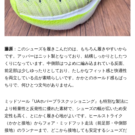
藤原
：このシューズを履きこんだのは、もちろん履きやすいから
です。アッパーはニット製となっており、結構しっかりとしたつ
くりになっています。中側部はつよめに編み込まれている反面、
前足部は少しゆったりとしており、たしかなフィット感と快適性
を両立している点が素晴らしいです。かかとのホールド感もばっ
ちりで、何ひとつ文句がありません。
ミッドソール『UAホバープラスクッショニング』も特別な製法に
より軽量性と反発性に優れた素材で、シューズの幅が広いため安
定性も高く、とにかく履き心地がよいです。ヒールストライク
（かかと接地）からフォア・ミッドフット走法（前足部・中側部
接地）のランナーまで、どこから接地しても安定するシューズだ