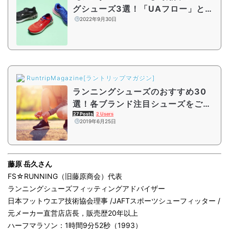
グシューズ3選！「UAフロー」と
「UAホバー」の違いを徹底比較
2022年9月30日
RuntripMagazine[ラントリップマガジン]
ランニングシューズのおすすめ30
選！各ブランド注目シューズをご紹
介
27 Posts
2 Users
2019年6月25日
藤原 岳久さん
FS☆RUNNING（旧藤原商会）代表
ランニングシューズフィッティングアドバイザー
日本フットウエア技術協会理事 /JAFTスポーツシューフィッター /
元メーカー直営店店長，販売歴20年以上
ハーフマラソン：1時間9分52秒（1993）