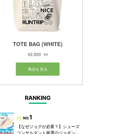
RANKING
1
NO.
【なぜジョグが必要？】シューズ
コンサルタント厳選のジョギン...