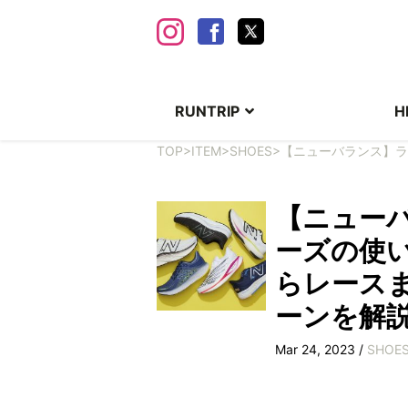
RUNTRIP
H
TOP
>
ITEM
>
SHOES
>
【ニューバランス】ラ
【ニュー
ーズの使
らレース
ーンを解
Mar 24, 2023 /
SHOE