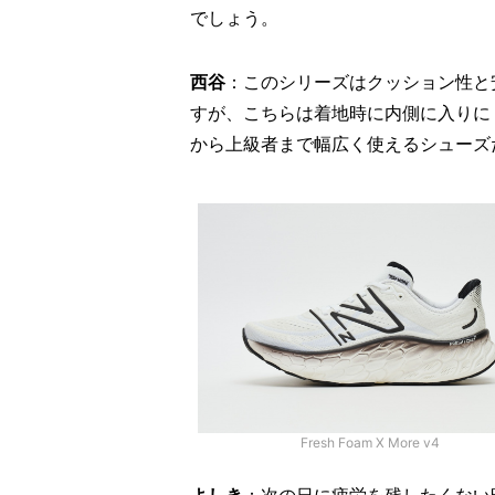
でしょう。
西谷
：このシリーズはクッション性と
すが、こちらは着地時に内側に入りに
から上級者まで幅広く使えるシューズ
Fresh Foam X More v4
よしき
：次の日に疲労を残したくない時