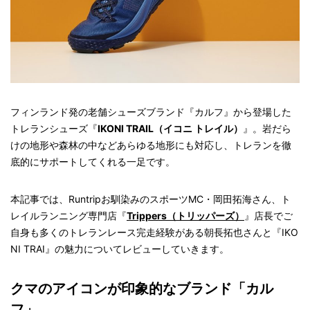
フィンランド発の老舗シューズブランド『カルフ』から登場した
トレランシューズ『
IKONI TRAIL（イコニ トレイル）
』。岩だら
けの地形や森林の中などあらゆる地形にも対応し、トレランを徹
底的にサポートしてくれる一足です。
本記事では、Runtrip
お馴染みのスポーツ
MC・
岡田拓海さん、ト
レイルランニング専門店『
Trippers
（トリッパーズ）
』店長でご
自身も多くのトレランレース完走経験がある朝長拓也さんと『IKO
NI TRAI』の魅力についてレビューしていきます。
クマのアイコンが印象的なブランド「カル
フ」