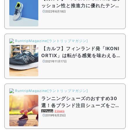
ッション性と推進力に優れたテンポ
アップシューズ
2022年6月18日
RuntripMagazine[ラントリップマガジン]
【カルフ】フィンランド発「IKONI
ORTIX」は転がる感覚を味わえる軽
量デイリートレーナー
2021年11月17日
RuntripMagazine[ラントリップマガジン]
ランニングシューズのおすすめ30
選！各ブランド注目シューズをご紹
介
27 Posts
2 Users
2019年6月25日