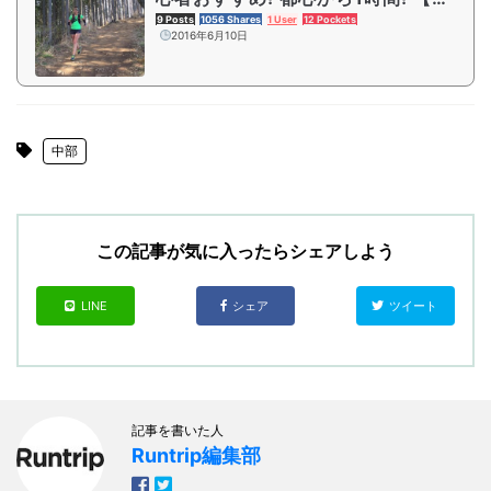
谷美帆のトレイル女子ランあいうえ
9 Posts
1056 Shares
1 User
12 Pockets
2016年6月10日
お】
中部
この記事が気に入ったらシェアしよう
LINE
シェア
ツイート
記事を書いた人
Runtrip編集部