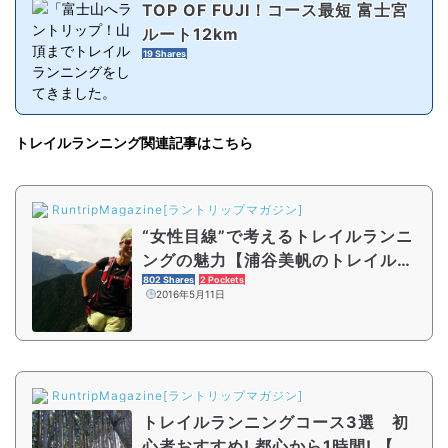
TOP OF FUJI！コース最短 富士宮
ルート12km
19 Shares
トレイルランニング関連記事はこちら
RuntripMagazine[ラントリップマガジン]
“女性目線”で考えるトレイルランニ
ングの魅力【浦谷美帆のトレイル女
子ランあいうえお】
802 Shares
2 Pockets
2016年5月11日
RuntripMagazine[ラントリップマガジン]
トレイルランニングコース3選 初
心者おすすめ! 都心から1時間! 【浦