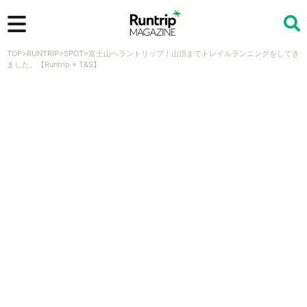
TOP
>
RUNTRIP
>
SPOT
>
富士山へラントリップ！山頂までトレイルランニングをしてき
検索
ました。【Runtrip × T&S】