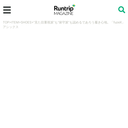
TOP
>
ITEM
>
SHOES
>
“見た目重視派”も“保守派”も認めるであろう履き心地。「fuzeX」
検索
アシックス