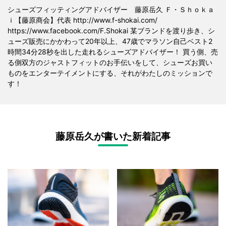
シューズフィッティングアドバイザー 藤原岳久 Ｆ・Ｓｈｏｋａ
ｉ【藤原商会】代表 http://www.f-shokai.com/
https://www.facebook.com/F.Shokai 某ブランドを渡り歩き、シ
ューズ販売にかかわって20年以上、47歳でマラソン自己ベスト2
時間34分28秒を出した走れるシューズアドバイザー！ 買う側、売
る側双方のジャストフィットのお手伝いをして、シューズお買い
ものをエンターテイメントにする、それがわたしのミッションで
す！
藤原岳久が書いた新着記事