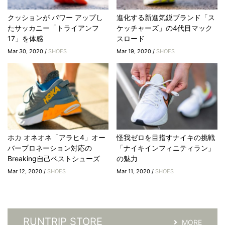
クッションが パワー アップし
進化する新進気鋭ブランド「ス
たサッカニー「トライアンフ
ケッチャーズ」の4代目マック
17」を体感
スロード
Mar 30, 2020 /
SHOES
Mar 19, 2020 /
SHOES
ホカ オネオネ「アラヒ4」オー
怪我ゼロを目指すナイキの挑戦
バープロネーション対応の
「ナイキインフィニティラン」
Breaking自己ベストシューズ
の魅力
Mar 12, 2020 /
SHOES
Mar 11, 2020 /
SHOES
RUNTRIP STORE
MORE