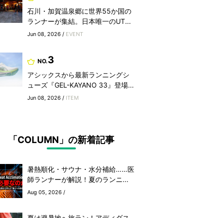
石川・加賀温泉郷に世界55か国の
ランナーが集結。日本唯一のUT...
Jun 08, 2026 /
EVENT
3
NO.
アシックスから最新ランニングシ
ューズ『GEL-KAYANO 33』登場...
Jun 08, 2026 /
ITEM
「COLUMN」の新着記事
暑熱順化・サウナ・水分補給……医
師ランナーが解説！夏のランニ...
Aug 05, 2026 /
夏は避暑地へ旅ラン！アディダス