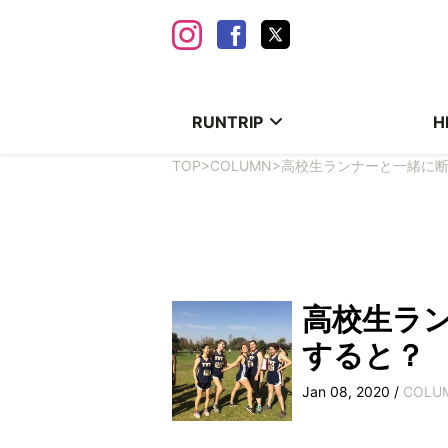
RUNTRIP
H
TOP
>
COLUMN
>
高校生ランナーと一緒に
高校生ラ
すると？
Jan 08, 2020 /
COLU