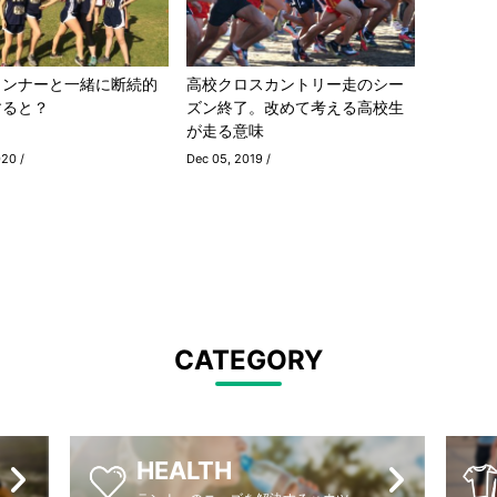
ランナーと一緒に断続的
高校クロスカントリー走のシー
すると？
ズン終了。改めて考える高校生
が走る意味
020 /
Dec 05, 2019 /
CATEGORY
HEALTH