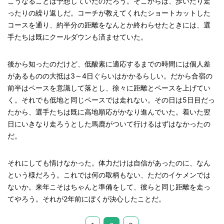
こうなることは予想していたのだろう。そこからは、歩いたり走
ったりの繰り返しだ。コーチが教えてくれたショートカットした
コースを通り、約半分の距離をなんとか終わらせたときには、選
手たちは既にクールダウンも済ませていた。
後から知ったのだけど、低酸素に適応するまでの時間には個人差
があるものの大抵は3～4日ぐらいはかかるらしい。だから合宿の
前半はペースを意識して落とし、徐々に距離とペースを上げてい
く。それでも低地と同じペースでは走れない。その日は5日目だっ
たから、選手たちは既に高地順応がかなり進んでいた。着いた翌
日にいきなり走ろうとした馬鹿がついて行けるはずはなかったの
だ。
それにしても情けなかった。体力だけは自信があったのに、なん
という様だろう。これでは何の取柄もない、ただのイケメンでは
ないか。来年こそはちゃんと準備をして、彼らと同じ距離を走っ
てやろう。それが2年前にぼくが決心したことだ。