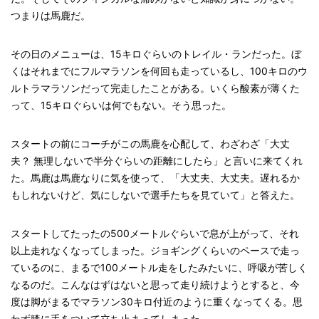
つまりは馬鹿だ。
その日のメニューは、15キロぐらいのトレイル・ランだった。ぼ
くはそれまでにフルマラソンを何回も走っているし、100キロのウ
ルトラマラソンだって完走したことがある。いくら酸素が薄くた
って、15キロぐらいは何でもない。そう思った。
スタートの前にコーチがこの馬鹿を心配して、わざわざ「大丈
夫？ 無理しないで半分ぐらいの距離にしたら」と言いに来てくれ
た。馬鹿は馬鹿なりに気を使って、「大丈夫、大丈夫。遅れるか
もしれないけど、気にしないで選手たちを見ていて」と答えた。
スタートしてたったの500メートルぐらいで息が上がって、それ
以上走れなくなってしまった。ジョギングくらいのペースで走っ
ているのに、まるで100メートル走をしたみたいに、呼吸が苦しく
なるのだ。こんなはずはないと思って走り続けようとすると、今
度は脚がまるでマラソン30キロ付近のように重くなってくる。思
わず膝に手をついて立ち止まってしまった。