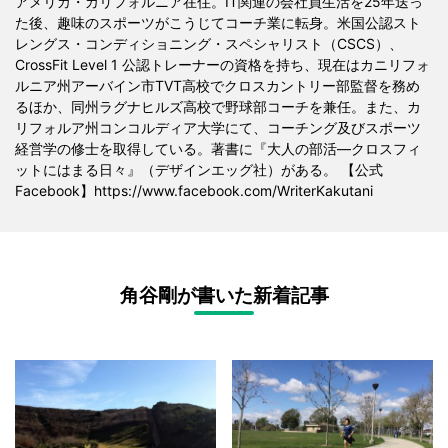
アメリカ・カリフォルニア在住。IT関連の会社員生活を25年送っ
た後、趣味のスポーツがこうじてコーチ業に転身。米国公認スト
レングス・コンディショニング・スペシャリスト（CSCS）、
CrossFit Level 1 公認トレーナーの資格を持ち、現在はカニリフォ
ルニア州アーバイン市TVT高校でクロスカントリー部監督を務め
るほか、同州ラグナヒルズ高校で野球部コーチを兼任。また、カ
リフォルア州コンコルディア大学にて、コーチング及びスポーツ
経営学の修士を取得している。著書に『大人の部活―クロスフィ
ットにはまる日々』（デザインエッグ社）がある。 【公式
Facebook】https://www.facebook.com/WriterKakutani
角谷剛が書いた新着記事