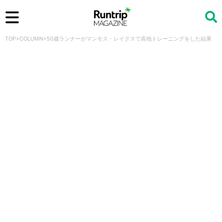
TOP
>
COLUMN
>
50歳ランナーがマンモス・レイクスで高地トレーニングをした結果
検索