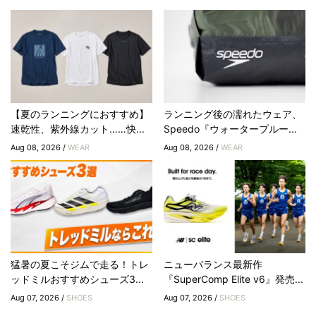
【夏のランニングにおすすめ】
ランニング後の濡れたウェア、
速乾性、紫外線カット……快...
Speedo『ウォータープルー...
Aug 08, 2026 /
WEAR
Aug 08, 2026 /
WEAR
猛暑の夏こそジムで走る！トレ
ニューバランス最新作
ッドミルおすすめシューズ3...
『SuperComp Elite v6』発売...
Aug 07, 2026 /
SHOES
Aug 07, 2026 /
SHOES