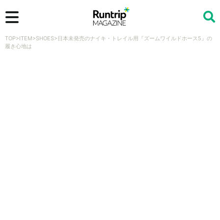
TOP
>
ITEM
>
SHOES
>
日本未発売のナイキ・トレイル用『ズームワイルドホース5』の
検索
履き心地は