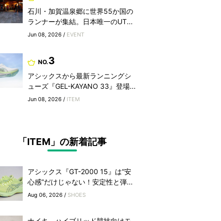
石川・加賀温泉郷に世界55か国の
ランナーが集結。日本唯一のUT...
Jun 08, 2026 /
EVENT
3
NO.
アシックスから最新ランニングシ
ューズ『GEL-KAYANO 33』登場...
Jun 08, 2026 /
ITEM
「ITEM」の新着記事
アシックス『GT-2000 15』は“安
心感”だけじゃない！安定性と弾...
Aug 06, 2026 /
SHOES
ナイキ、ハイブリッド競技向けモ