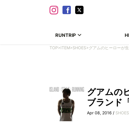
RUNTRIP
H
TOP
>
ITEM
>
SHOES
>
グアムのヒーローが生ん
グアムの
ブランド「R
Apr 08, 2016 /
SHOES