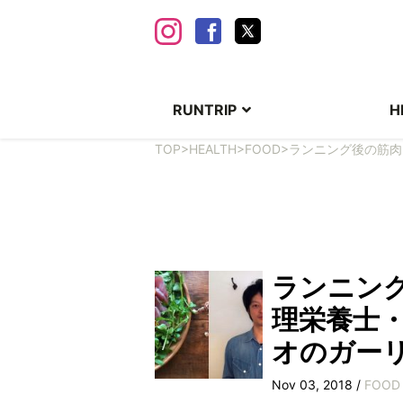
RUNTRIP
H
TOP
>
HEALTH
>
FOOD
>
ランニング後の筋肉
ランニング
理栄養士・
オのガー
Nov 03, 2018 /
FOOD