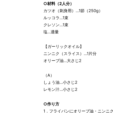
○材料（2人分）
カツオ（刺身用）…1節（250g）
ルッコラ…1束
クレソン…1束
塩…適量
【ガーリックオイル】
ニンニク（スライス）…1片分
オリーブ油…大さじ2
（A）
しょう油…小さじ2
レモン汁…小さじ2
○作り方
1．フライパンにオリーブ油・ニンニ