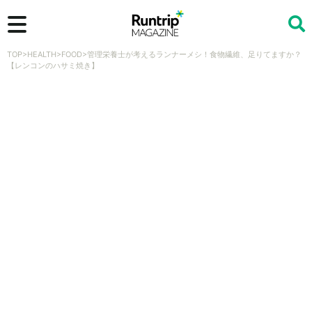
TOP
>
HEALTH
>
FOOD
>
管理栄養士が考えるランナーメシ！食物繊維、足りてますか？
検索
【レンコンのハサミ焼き】