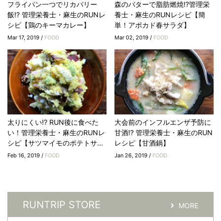
フライパン一つでリカバリー
森のバターで脂肪燃焼!?管理栄
飯!? 管理栄養士・麻生のRUNレ
養士・麻生のRUNレシピ【簡
シピ【鶏のキーマカレー】
単！アボカド春サラダ】
Mar 17, 2019 /
FOOD
Mar 02, 2019 /
FOOD
太りにくい!? RUN後に食べた
大会前のインフルエンザ予防に
い！管理栄養士・麻生のRUNレ
甘酒!? 管理栄養士・麻生のRUN
シピ【サツマイモのポテトサ...
レシピ【甘酒鍋】
Feb 16, 2019 /
FOOD
Jan 26, 2019 /
FOOD
RUNTRIP STORE
MORE