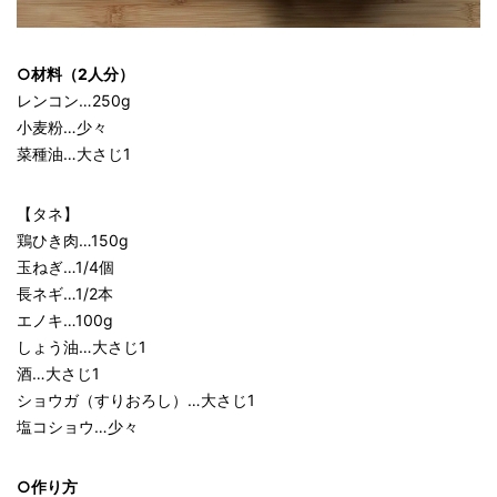
○材料（2人分）
レンコン…250g
小麦粉…少々
菜種油…大さじ1
【タネ】
鶏ひき肉…150g
玉ねぎ…1/4個
長ネギ…1/2本
エノキ…100g
しょう油…大さじ1
酒…大さじ1
ショウガ（すりおろし）…大さじ1
塩コショウ…少々
○作り方