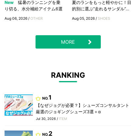
New
猛暑のランニングを乗
夏のランをもっと軽やかに！目
り切る、水分補給アイテム6選
的別に選ぶ“走れるサンダル”...
Aug 06, 2026 /
OTHER
Aug 05, 2026 /
SHOES
MORE
RANKING
1
NO.
【なぜジョグが必要？】シューズコンサルタント
厳選のジョギングシューズ3選＋α
Jul 30, 2026 /
ITEM
2
NO.