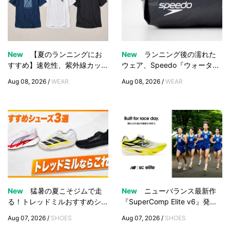
New
【夏のランニングにお
New
ランニング後の濡れた
すすめ】速乾性、紫外線カッ...
ウェア、Speedo『ウォータ...
Aug 08, 2026 /
WEAR
Aug 08, 2026 /
WEAR
New
猛暑の夏こそジムで走
New
ニューバランス最新作
る！トレッドミルおすすめシ...
『SuperComp Elite v6』発...
Aug 07, 2026 /
SHOES
Aug 07, 2026 /
SHOES