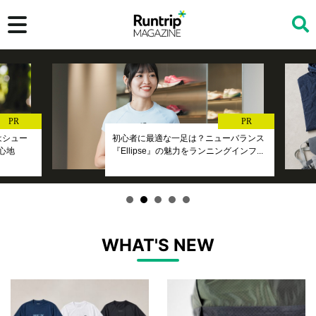
検索
PR
PR
』はシュー
初心者に最適な一足は？ニューバランス
心地
『Ellipse』の魅力をランニングインフ...
WHAT'S NEW