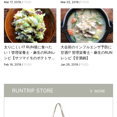
Mar 17, 2019 /
FOOD
Mar 02, 2019 /
FOOD
太りにくい!? RUN後に食べた
大会前のインフルエンザ予防に
い！管理栄養士・麻生のRUNレ
甘酒!? 管理栄養士・麻生のRUN
シピ【サツマイモのポテトサ...
レシピ【甘酒鍋】
Feb 16, 2019 /
FOOD
Jan 26, 2019 /
FOOD
RUNTRIP STORE
MORE