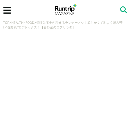
TOP
>
HEALTH
>
FOOD
>
管理栄養士が考えるランナーメシ！柔らかくて彩よくほろ苦
検索
い“春野菜”でデトックス！【春野菜のコブサラダ】