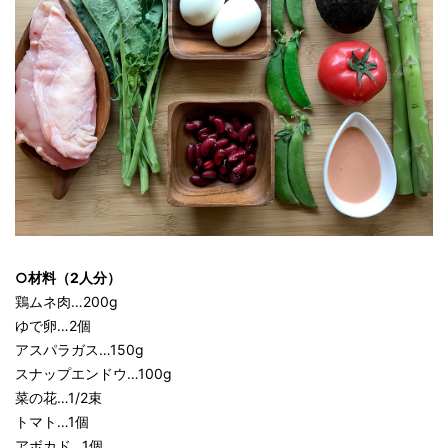
○材料（2人分）
鶏ムネ肉…200g
ゆで卵…2個
アスパラガス…150g
スナップエンドウ…100g
菜の花…1/2束
トマト…1個
アボカド…1個