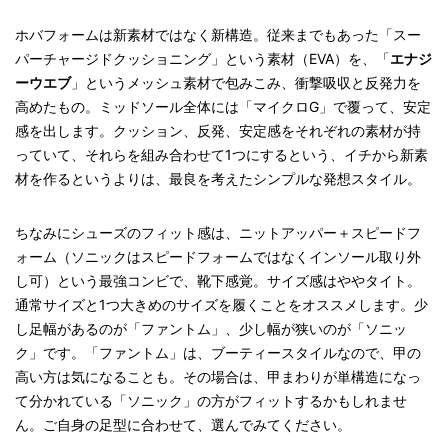
ホバフォームは新素材ではなく新構造。従来までもあった「スー
パーチャージドクッショニング」という素材（EVA）を、「
エナジ
ーウエブ
」というメッシュ素材で包みこみ、衝撃吸収と反発力を
高めたもの。ミッドソール全体には「マイクロG」で覆って、安定
感を出します。クッション、反発、安定感をそれぞれの素材が持
っていて、それらを組み合わせて1つにするという、イチから新素
材を作るというよりは、最良を考えたシンプルな発想スタイル。
ちなみにシューズのフィット感は、ニットアッパー＋スピードフ
ォーム（ソニックはスピードフォームではなくインソール取り外
し可）という最強コンビで、靴下感覚。サイズ感はややタイト。
通常サイズと1つ大きめのサイズを履くことをオススメします。少
し足幅があるのが「ファントム」、少し幅が狭いのが「ソニッ
ク」です。「ファントム」は、ブーティースタイルなので、甲の
高い方は気になることも。その場合は、甲まわりが単構造になっ
て分かれている「ソニック」の方がフィットするかもしれませ
ん。ご自身の足型に合わせて、選んでみてください。