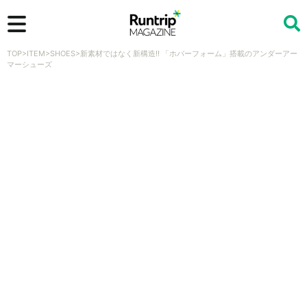
TOP
>
ITEM
>
SHOES
>
新素材ではなく新構造!! 「ホバーフォーム」搭載のアンダーアー
検索
マーシューズ