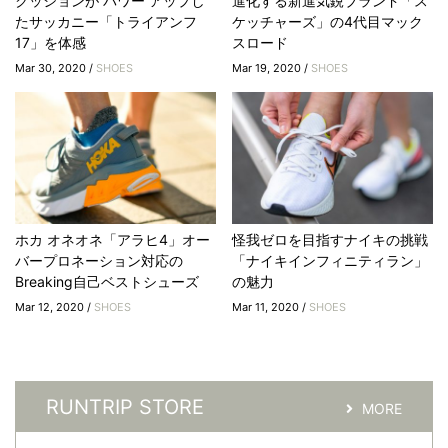
クッションが パワー アップし
進化する新進気鋭ブランド「ス
たサッカニー「トライアンフ
ケッチャーズ」の4代目マック
17」を体感
スロード
Mar 30, 2020 /
SHOES
Mar 19, 2020 /
SHOES
ホカ オネオネ「アラヒ4」オー
怪我ゼロを目指すナイキの挑戦
バープロネーション対応の
「ナイキインフィニティラン」
Breaking自己ベストシューズ
の魅力
Mar 12, 2020 /
SHOES
Mar 11, 2020 /
SHOES
RUNTRIP STORE
MORE