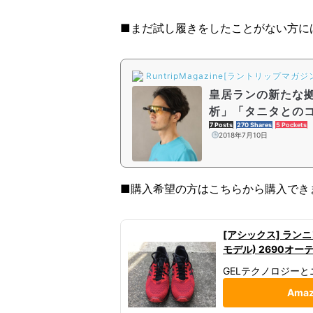
■まだ試し履きをしたことがない方に
RuntripMagazine[ラントリップマガジ
皇居ランの新たな拠
析」「タニタとの
ン東京丸の内
7 Posts
270 Shares
5 Pockets
2018年7月10日
■購入希望の方はこちらから購入でき
[アシックス] ランニング
モデル) 2690オー
GELテクノロジー
Ama