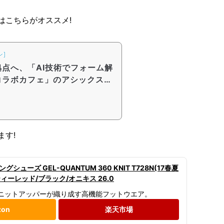
はこちらがオススメ!
ン]
点へ、「AI技術でフォーム解
コラボカフェ」のアシックスラ
ます!
シューズ GEL-QUANTUM 360 KNIT T728N(17春夏
ティーレッド/ブラック/オニキス 26.0
とニットアッパーが織り成す高機能フットウエア。
zon
楽天市場