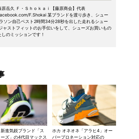
藤原岳久 Ｆ・Ｓｈｏｋａｉ【藤原商会】代表
//www.facebook.com/F.Shokai 某ブランドを渡り歩き、シュー
ラソン自己ベスト2時間34分28秒を出した走れるシュー
のジャストフィットのお手伝いをして、シューズお買いもの
たしのミッションです！
事
る新進気鋭ブランド「ス
ホカ オネオネ「アラヒ4」オー
ャーズ」の4代目マックス
バープロネーション対応の