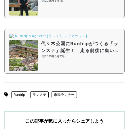
が描く新しいランニング体験
2025年8月1日
RuntripMagazine[ラントリップマガジン]
代々木公園にRuntripがつくる「ラ
ンステ」誕生！ 走る前後に集いた
くなるランナーのための“クラブハウ
2025年5月23日
ス”
Runtrip
ランステ
市民ランナー
この記事が気に入ったらシェアしよう