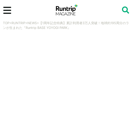
TOP
>
RUNTRIP
>
NEWS
>
【1周年記念特典】累計利用者3万人突破！地球約195周分のラ
検索
ンが生まれた『Runtrip BASE YOYOGI PARK』