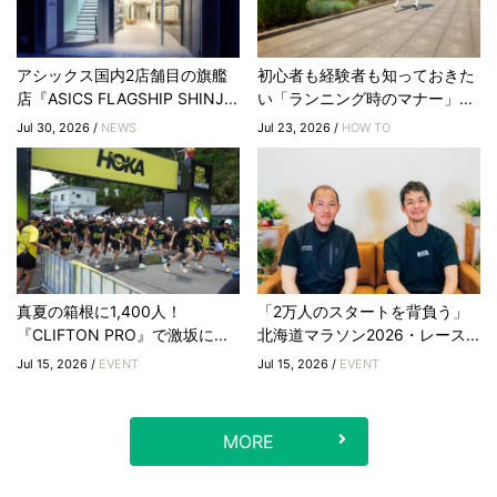
アシックス国内2店舗目の旗艦
初心者も経験者も知っておきた
店『ASICS FLAGSHIP SHINJ...
い「ランニング時のマナー」...
Jul 30, 2026 /
NEWS
Jul 23, 2026 /
HOW TO
真夏の箱根に1,400人！
「2万人のスタートを背負う」
『CLIFTON PRO』で激坂に...
北海道マラソン2026・レース...
Jul 15, 2026 /
EVENT
Jul 15, 2026 /
EVENT
MORE