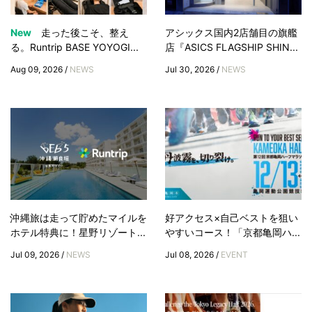
New
走った後こそ、整え
アシックス国内2店舗目の旗艦
る。Runtrip BASE YOYOGI...
店『ASICS FLAGSHIP SHIN...
Aug 09, 2026 /
NEWS
Jul 30, 2026 /
NEWS
沖縄旅は走って貯めたマイルを
好アクセス×自己ベストを狙い
ホテル特典に！星野リゾート...
やすいコース！「京都亀岡ハ...
Jul 09, 2026 /
NEWS
Jul 08, 2026 /
EVENT