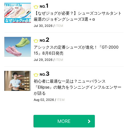
1
NO.
【なぜジョグが必要？】シューズコンサルタント
厳選のジョギングシューズ3選＋α
Jul 30, 2026 /
ITEM
2
NO.
アシックスの定番シューズが進化！『GT-2000
15』8月6日発売
Jul 29, 2026 /
ITEM
3
NO.
初心者に最適な一足は？ニューバランス
『Ellipse』の魅力をランニングインフルエンサー
が語る
Aug 02, 2026 /
ITEM
MORE