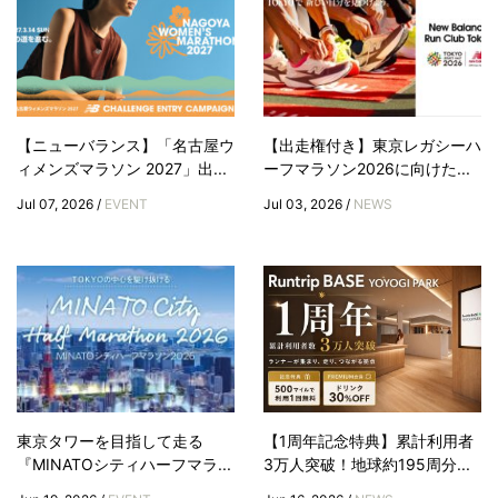
【ニューバランス】「名古屋ウ
【出走権付き】東京レガシーハ
ィメンズマラソン 2027」出...
ーフマラソン2026に向けた...
Jul 07, 2026 /
EVENT
Jul 03, 2026 /
NEWS
東京タワーを目指して走る
【1周年記念特典】累計利用者
『MINATOシティハーフマラ...
3万人突破！地球約195周分...