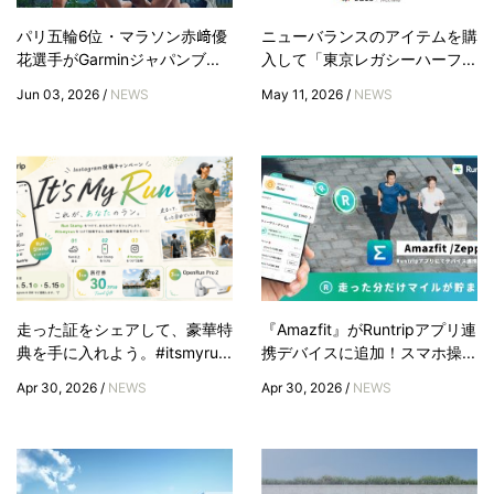
パリ五輪6位・マラソン赤﨑優
ニューバランスのアイテムを購
花選手がGarminジャパンブ...
入して「東京レガシーハーフ...
Jun 03, 2026 /
NEWS
May 11, 2026 /
NEWS
走った証をシェアして、豪華特
『Amazfit』がRuntripアプリ連
典を手に入れよう。#itsmyru...
携デバイスに追加！スマホ操...
Apr 30, 2026 /
NEWS
Apr 30, 2026 /
NEWS