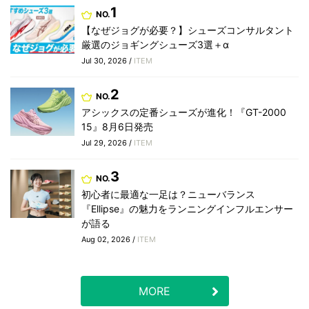
1
NO.
【なぜジョグが必要？】シューズコンサルタント
厳選のジョギングシューズ3選＋α
Jul 30, 2026 /
ITEM
2
NO.
アシックスの定番シューズが進化！『GT-2000
15』8月6日発売
Jul 29, 2026 /
ITEM
3
NO.
初心者に最適な一足は？ニューバランス
『Ellipse』の魅力をランニングインフルエンサー
が語る
Aug 02, 2026 /
ITEM
MORE