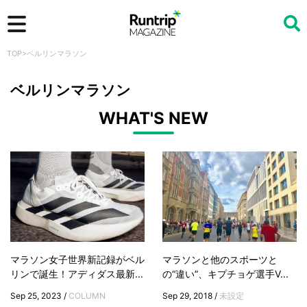
TOP
>
ベルリンマラソン
検索
ベルリンマラソン
WHAT'S NEW
マラソン女子世界新記録がベル
マラソンと他のスポーツと
リンで誕生！アディダス最新...
の“違い”、キプチョゲ選手V...
Sep 25, 2023 /
COLUMN
Sep 29, 2018 /
未設定