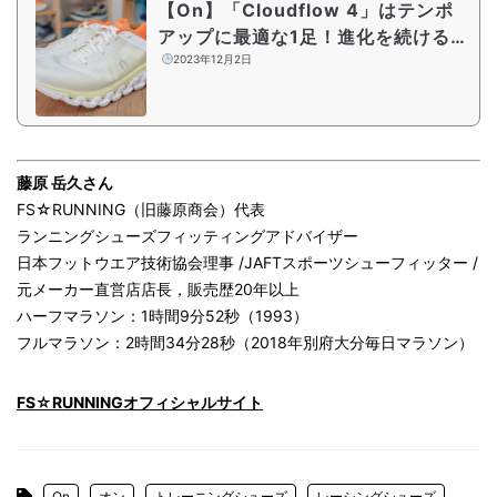
【On】「Cloudflow 4」はテンポ
アップに最適な1足！進化を続けるシ
リーズ最新作をシューズアドバイザ
2023年12月2日
ーが解説
藤原 岳久さん
FS☆RUNNING（旧藤原商会）代表
ランニングシューズフィッティングアドバイザー
日本フットウエア技術協会理事 /JAFTスポーツシューフィッター /
元メーカー直営店店長，販売歴20年以上
ハーフマラソン：1時間9分52秒（1993）
フルマラソン：2時間34分28秒（2018年別府大分毎日マラソン）
FS☆RUNNINGオフィシャルサイト
On
オン
トレーニングシューズ
レーシングシューズ