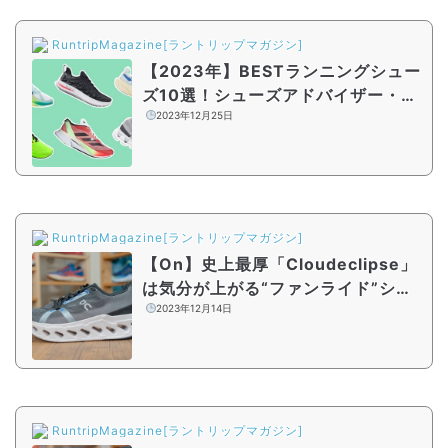
RuntripMagazine[ラントリップマガジン]
【2023年】BESTランニングシュー
ズ10選！シューズアドバイザー・藤
原岳久さん厳選のシューズとは
2023年12月25日
RuntripMagazine[ラントリップマガジン]
【On】史上最厚「Cloudeclipse」
は気分が上がる“ファンライド”シュ
ーズ。最新モデルの全貌をシューズ
2023年12月14日
アドバイザーが解説
RuntripMagazine[ラントリップマガジン]