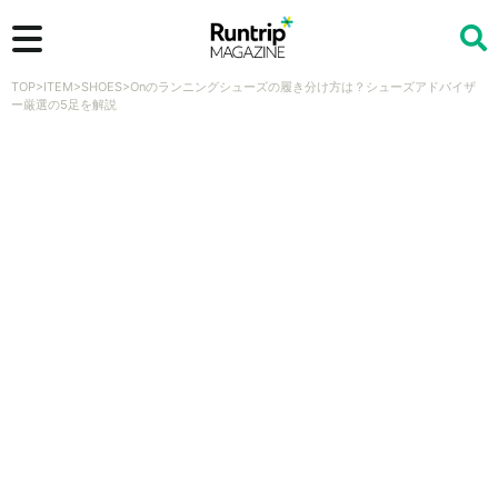
TOP
>
ITEM
>
SHOES
>
Onのランニングシューズの履き分け方は？シューズアドバイザ
検索
ー厳選の5足を解説