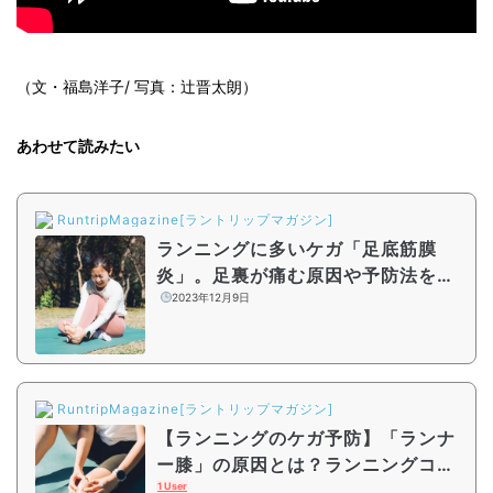
（文・福島洋子/ 写真：辻晋太朗）
あわせて読みたい
RuntripMagazine[ラントリップマガジン]
ランニングに多いケガ「足底筋膜
炎」。足裏が痛む原因や予防法をラ
ンニングコーチが徹底解説
2023年12月9日
RuntripMagazine[ラントリップマガジン]
【ランニングのケガ予防】「ランナ
ー膝」の原因とは？ランニングコー
チが解説&エクササイズをご紹介
1 User