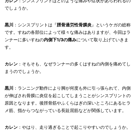
カレン
：シンスプリントはどのような痛みや症状があらわれるの
でしょうか。
黒川
：シンスプリントは『
脛骨過労性骨膜炎
』というケガの総称
です。すねの各部位によって様々な痛みはありますが、今回はラ
ンナーに多いすねの
内側下1/3の痛み
について取り上げていきま
す。
カレン
：そもそも、なぜランナーの多くはすねの内側を痛めてし
まうのでしょうか。
黒川
：ランニング動作により脚が何度も外に引っ張られて、内側
が伸ばされ骨膜に炎症を起こしてしまうことがシンスプリントの
原因となります。後脛骨筋やふくらはぎの深いところにあるヒラ
メ筋、指からつながっている長趾屈筋などが関係しています。
カレン
：やはり、走り過ぎることで起こりやすいのでしょうか。