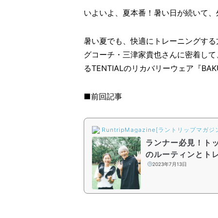
いよいよ、夏本番！暑い日が続いて、
暑い夏でも、快適にトレーニングする
グコーチ・三津家貴也さんに密着して
るTENTIALのリカバリーウェア『BA
■前回記事
RuntripMagazine[ラントリップマガジ
ランナー必見！ト
のルーティンとト
「リカバリーサン
2023年7月13日