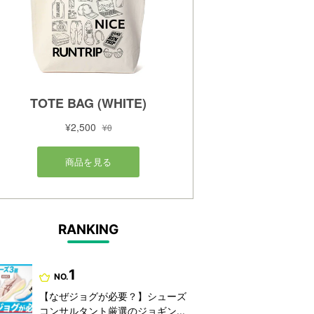
RANKING
1
NO.
【なぜジョグが必要？】シューズ
コンサルタント厳選のジョギン...