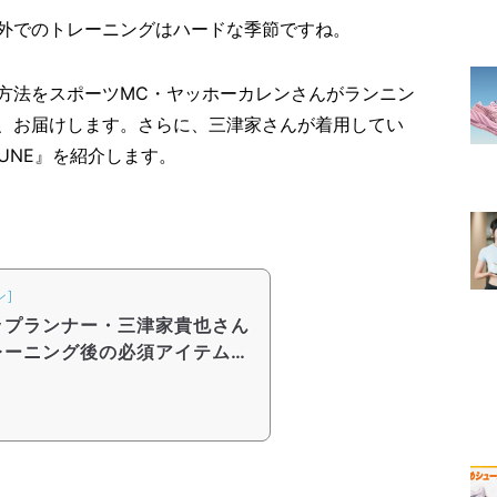
外でのトレーニングはハードな季節ですね。
方法をスポーツMC・ヤッホーカレンさんがランニン
、お届けします。さらに、三津家さんが着用してい
KUNE』を紹介します。
ン]
ップランナー・三津家貴也さん
レーニング後の必須アイテム
ダル」