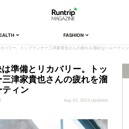
EALTH
FASHION
カバリー。トップランナー三津家貴也さんの疲れを溜めないルーティン
訣は準備とリカバリー。トッ
ー三津家貴也さんの疲れを溜
ーティン
R
Aug 03, 2023 Updated