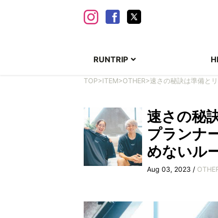
RUNTRIP
H
TOP
>
ITEM
>
OTHER
>
速さの秘訣は準備とリ
速さの秘
プランナ
めないル
Aug 03, 2023 /
OTHE