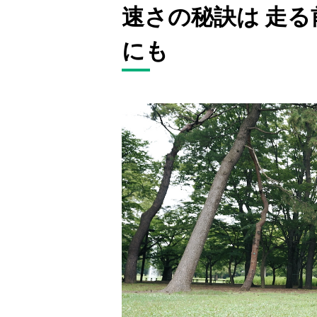
速さの秘訣は 走
にも