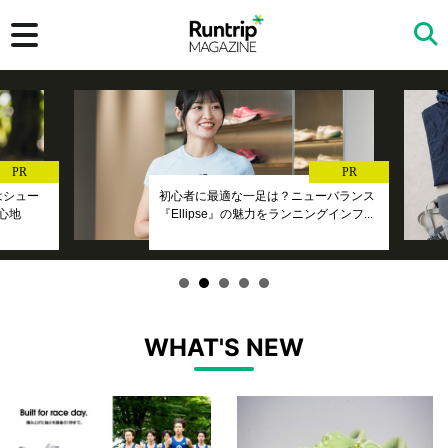
検索
PR
PR
』はシュー
初心者に最適な一足は？ニューバランス
心地
『Ellipse』の魅力をランニングインフ...
WHAT'S NEW