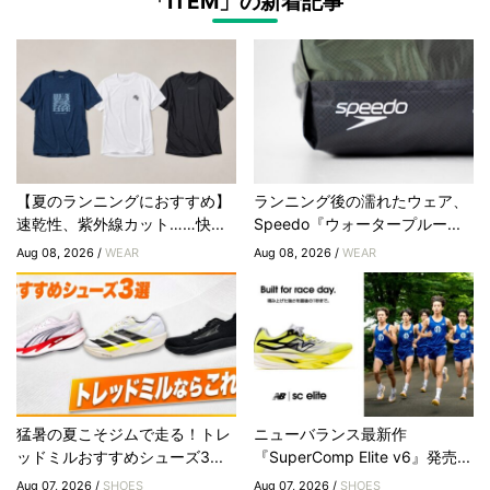
「ITEM」の新着記事
【夏のランニングにおすすめ】
ランニング後の濡れたウェア、
速乾性、紫外線カット……快...
Speedo『ウォータープルー...
Aug 08, 2026 /
WEAR
Aug 08, 2026 /
WEAR
猛暑の夏こそジムで走る！トレ
ニューバランス最新作
ッドミルおすすめシューズ3...
『SuperComp Elite v6』発売...
Aug 07, 2026 /
SHOES
Aug 07, 2026 /
SHOES