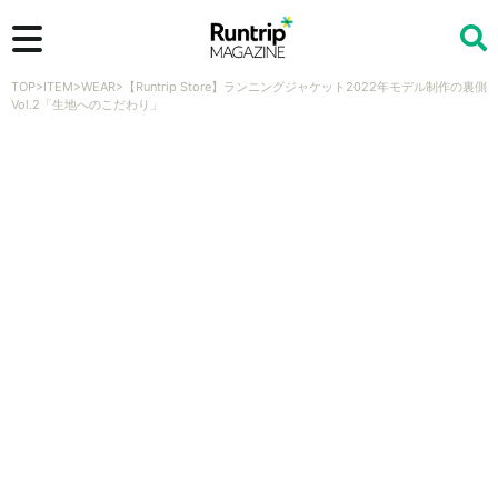
TOP
>
ITEM
>
WEAR
>
【Runtrip Store】ランニングジャケット2022年モデル制作の裏側
検索
Vol.2「生地へのこだわり」