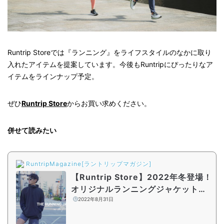
Runtrip Storeでは『ランニング』をライフスタイルのなかに取り
入れたアイテムを提案しています。今後もRuntripにぴったりなア
イテムをラインナップ予定。
ぜひ
Runtrip Store
からお買い求めください。
併せて読みたい
RuntripMagazine[ラントリップマガジン]
【Runtrip Store】2022年冬登場！
オリジナルランニングジャケット第
2弾、制作の裏側 Vol.1
2022年8月31日