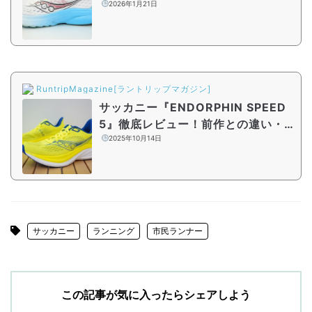
なポジション」のシューズとは
2026年1月21日
RuntripMagazine[ラントリップマガジン]
サッカニー『ENDORPHIN SPEED
5』徹底レビュー！前作との違い・
特徴を詳しく紹介
2025年10月14日
サッカニー
ランニング
市民ランナー
この記事が気に入ったらシェアしよう