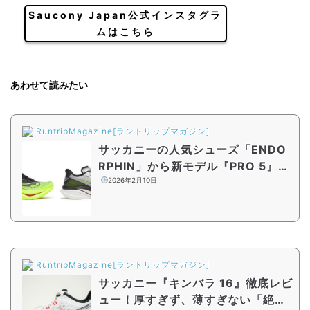
Saucony Japan公式インスタグラ
ムはこちら
あわせて読みたい
RuntripMagazine[ラントリップマガジン]
サッカニーの人気シューズ「ENDO
RPHIN」から新モデル『PRO 5』
『AZURA』が登場！『ELITE 2』新
2026年2月10日
色も同時発売
RuntripMagazine[ラントリップマガジン]
サッカニー『キンバラ 16』徹底レビ
ュー！厚すぎず、薄すぎない「絶妙