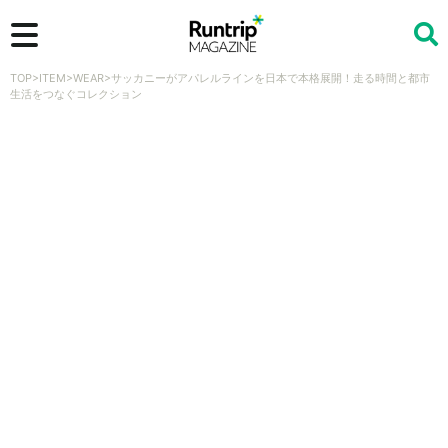
TOP
>
ITEM
>
WEAR
>
サッカニーがアパレルラインを日本で本格展開！走る時間と都市
検索
生活をつなぐコレクション