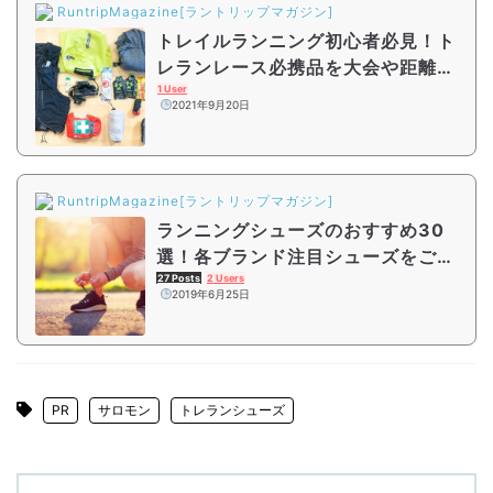
RuntripMagazine[ラントリップマガジン]
トレイルランニング初心者必見！ト
レランレース必携品を大会や距離別
にご紹介
1 User
2021年9月20日
RuntripMagazine[ラントリップマガジン]
ランニングシューズのおすすめ30
選！各ブランド注目シューズをご紹
介
27 Posts
2 Users
2019年6月25日
PR
サロモン
トレランシューズ