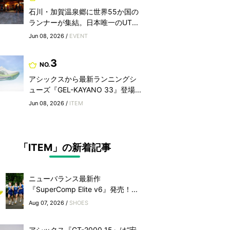
石川・加賀温泉郷に世界55か国の
ランナーが集結。日本唯一のUT...
Jun 08, 2026 /
EVENT
3
NO.
アシックスから最新ランニングシ
ューズ『GEL-KAYANO 33』登場...
Jun 08, 2026 /
ITEM
「ITEM」の新着記事
ニューバランス最新作
『SuperComp Elite v6』発売！...
Aug 07, 2026 /
SHOES
アシックス『GT-2000 15』は“安