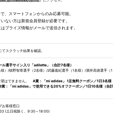
回まで、スマートフォンからのみ応募可能。
ていない方は新規会員登録が必要です。
にはプライズ情報がメールで送信されます。
にてスクラッチ結果を確認。
ル選手サイン入り「adilette」（合計7名様）
様）/槙野智章選手（2名様）/武藤嘉紀選手（1名様）/酒井高徳選手（1
希望はできません。
A賞：「mi adidas」 1足無料クーポン／1日3名様
賞：「mi adidas」で使用できる20%オフクーポン／1日10名様（合
プお客様窓口
033 (土日祝除く、9:30～18:00)