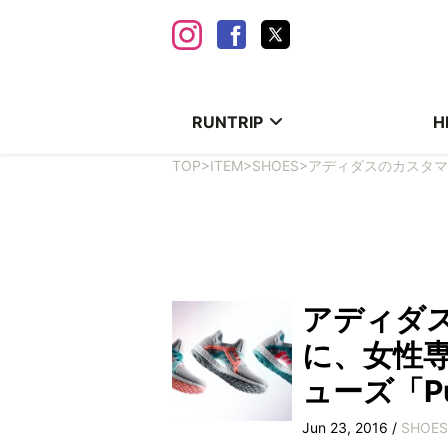
RUNTRIP
H
TOP
>
ITEM
>
SHOES
>
アディダスのカスタマ
アディダ
に、女性
ューズ「Pu
Jun 23, 2016 /
SHOES