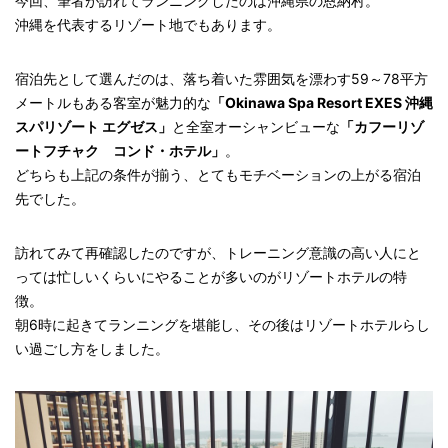
今回、筆者が訪れてランニングしたのは沖縄県の恩納村。
沖縄を代表するリゾート地でもあります。
宿泊先として選んだのは、落ち着いた雰囲気を漂わす59～78平方
メートルもある客室が魅力的な
「Okinawa Spa Resort EXES 沖縄
スパリゾート エグゼス」
と全室オーシャンビューな
「カフーリゾ
ートフチャク コンド・ホテル」
。
どちらも上記の条件が揃う、とてもモチベーションの上がる宿泊
先でした。
訪れてみて再確認したのですが、トレーニング意識の高い人にと
っては忙しいくらいにやることが多いのがリゾートホテルの特
徴。
朝6時に起きてランニングを堪能し、その後はリゾートホテルらし
い過ごし方をしました。