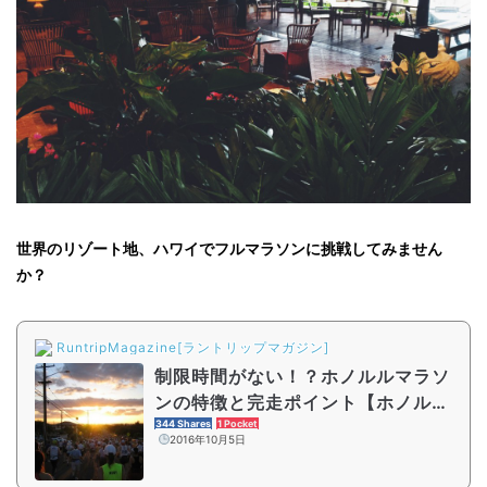
世界のリゾート地、ハワイでフルマラソンに挑戦してみません
か？
RuntripMagazine[ラントリップマガジン]
制限時間がない！？ホノルルマラソ
ンの特徴と完走ポイント【ホノルル
マラソン攻略への道】
344 Shares
1 Pocket
2016年10月5日