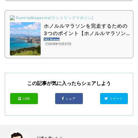
RuntripMagazine[ラントリップマガジン]
ホノルルマラソンを完走するための
3つのポイント【ホノルルマラソン
攻略への道】
143 Shares
2016年10月27日
この記事が気に入ったらシェアしよう
LINE
シェア
ツイート