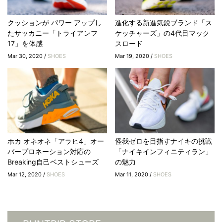
クッションが パワー アップし
進化する新進気鋭ブランド「ス
たサッカニー「トライアンフ
ケッチャーズ」の4代目マック
17」を体感
スロード
Mar 30, 2020 /
SHOES
Mar 19, 2020 /
SHOES
ホカ オネオネ「アラヒ4」オー
怪我ゼロを目指すナイキの挑戦
バープロネーション対応の
「ナイキインフィニティラン」
Breaking自己ベストシューズ
の魅力
Mar 12, 2020 /
SHOES
Mar 11, 2020 /
SHOES