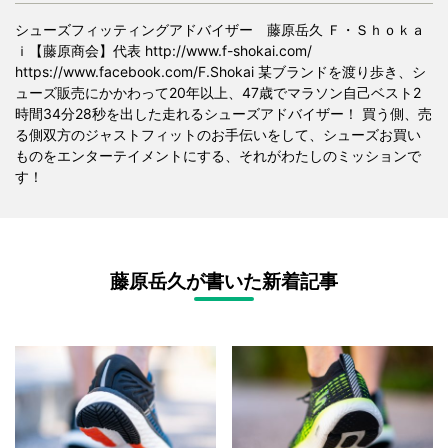
シューズフィッティングアドバイザー 藤原岳久 Ｆ・Ｓｈｏｋａ
ｉ【藤原商会】代表 http://www.f-shokai.com/
https://www.facebook.com/F.Shokai 某ブランドを渡り歩き、シ
ューズ販売にかかわって20年以上、47歳でマラソン自己ベスト2
時間34分28秒を出した走れるシューズアドバイザー！ 買う側、売
る側双方のジャストフィットのお手伝いをして、シューズお買い
ものをエンターテイメントにする、それがわたしのミッションで
す！
藤原岳久が書いた新着記事