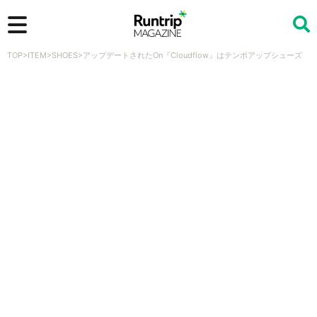
TOP
>
ITEM
>
SHOES
>
アップデートされたOn『Cloudflow』はテンポアップシューズ
検索