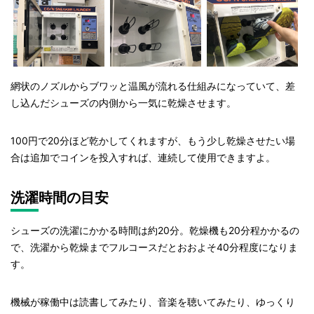
網状のノズルからブワッと温風が流れる仕組みになっていて、差
し込んだシューズの内側から一気に乾燥させます。
100
円で
20
分ほど乾かしてくれますが、もう少し乾燥させたい場
合は追加でコインを投入すれば、連続して使用できますよ。
洗濯時間の目安
シューズの洗濯にかかる時間は約
20
分。乾燥機も
20
分程かかるの
で、洗濯から乾燥までフルコースだとおおよそ
40
分程度になりま
す。
機械が稼働中は読書してみたり、音楽を聴いてみたり、ゆっくり