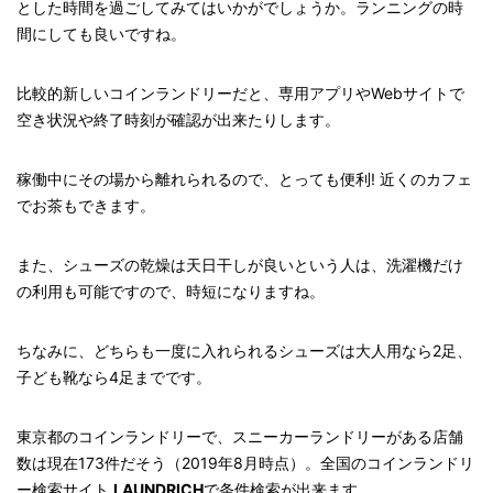
とした時間を過ごしてみてはいかがでしょうか。ランニングの時
間にしても良いですね。
比較的新しいコインランドリーだと、専用アプリや
Web
サイトで
空き状況や終了時刻が確認が出来たりします。
稼働中にその場から離れられるので、とっても便利! 近くのカフェ
でお茶もできます。
また、シューズの乾燥は天日干しが良いという人は、洗濯機だけ
の利用も可能ですので、時短になりますね。
ちなみに、どちらも一度に入れられるシューズは大人用なら
2
足、
子ども靴なら
4
足までです。
東京都のコインランドリーで、スニーカーランドリーがある店舗
数は現在
173
件だそう（2019年8月時点）。全国のコインランドリ
ー検索サイト
LAUNDRICH
で条件検索が出来ます。