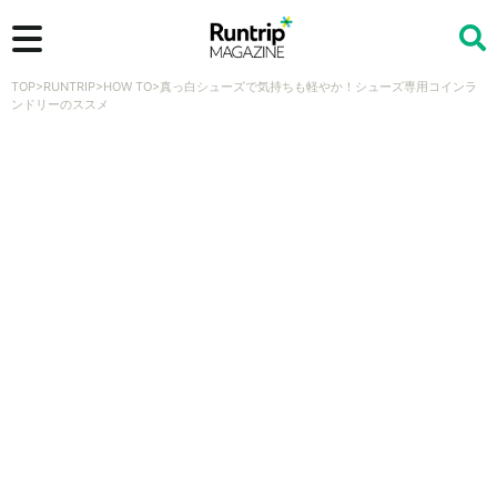
TOP
>
RUNTRIP
>
HOW TO
>
真っ白シューズで気持ちも軽やか！シューズ専用コインラ
検索
ンドリーのススメ