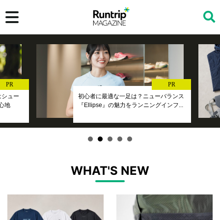
検索
PR
PR
』はシュー
初心者に最適な一足は？ニューバランス
心地
『Ellipse』の魅力をランニングインフ...
WHAT'S NEW