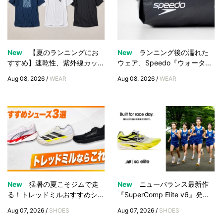
New
【夏のランニングにお
New
ランニング後の濡れた
すすめ】速乾性、紫外線カッ...
ウェア、Speedo『ウォータ...
Aug 08, 2026 /
WEAR
Aug 08, 2026 /
WEAR
New
猛暑の夏こそジムで走
New
ニューバランス最新作
る！トレッドミルおすすめシ...
『SuperComp Elite v6』発...
Aug 07, 2026 /
SHOES
Aug 07, 2026 /
SHOES