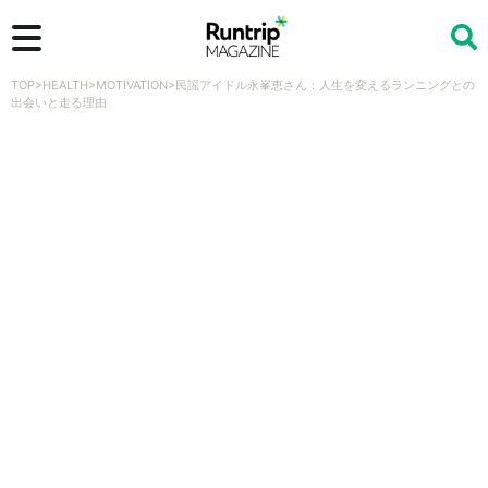
TOP
>
HEALTH
>
MOTIVATION
>
民謡アイドル永峯恵さん：人生を変えるランニングとの
検索
出会いと走る理由