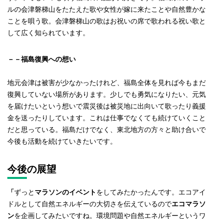
ルの会津磐梯山をたたえた歌や女性が嫁に来たことや自然豊かな
ことを唄う歌。会津磐梯山の歌はお祝いの席で歌われる祝い歌と
して広く知られています。
－－福島復興への想い
地元会津は被害が少なかったけれど、福島全体を見れば今もまだ
復興していない場所があります。少しでも勇気になりたい、元気
を届けたいという想いで震災後は被災地に出向いて歌ったり義援
金を送ったりしています。これは仕事でなくても続けていくこと
だと思っている。福島だけでなく、東北地方の方々と助け合いで
今後も活動を続けていきたいです。
今後の展望
「
ずっと
マラソンのイベント
をしてみたかったんです。エコアイ
ドルとして自然エネルギーの大切さを伝えているので
エコマラソ
ン
を企画してみたいですね。環境問題や自然エネルギーというワ