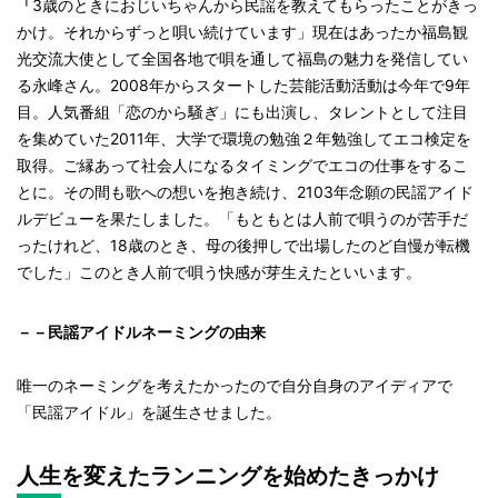
「
3歳のときにおじいちゃんから民謡を教えてもらったことがきっ
かけ。それからずっと唄い続けています」現在はあったか福島観
光交流大使として全国各地で唄を通して福島の魅力を発信してい
る永峰さん。2008年からスタートした芸能活動活動は今年で9年
目。人気番組「恋のから騒ぎ」にも出演し、タレントとして注目
を集めていた2011年、大学で環境の勉強２年勉強してエコ検定を
取得。ご縁あって社会人になるタイミングでエコの仕事をするこ
とに。その間も歌への想いを抱き続け、2103年念願の民謡アイド
ルデビューを果たしました。「もともとは人前で唄うのが苦手だ
ったけれど、18歳のとき、母の後押しで出場したのど自慢が転機
でした」このとき人前で唄う快感が芽生えたといいます。
－－
民謡アイドルネーミングの由来
唯一のネーミングを考えたかったので自分自身のアイディアで
「民謡アイドル」を誕生させました。
人生を変えたランニングを始めたきっかけ