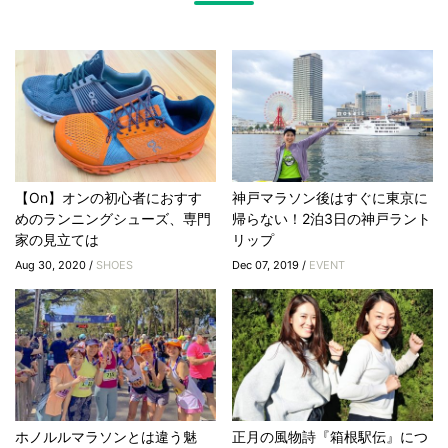
【On】オンの初心者におすす
神戸マラソン後はすぐに東京に
めのランニングシューズ、専門
帰らない！2泊3日の神戸ラント
家の見立ては
リップ
Aug 30, 2020 /
SHOES
Dec 07, 2019 /
EVENT
ホノルルマラソンとは違う魅
正月の風物詩『箱根駅伝』につ