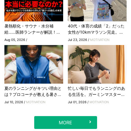
暑熱順化・サウナ・水分補
40代・体育の成績「2」だった
給……医師ランナーが解説！...
女性が10kmマラソン完走。...
Aug 05, 2026 /
Jul 23, 2026 /
MOTIVATION
夏のランニングがキツい理由と
忙しい毎日でもランニングのあ
は？プロコーチが教える暑さ...
る生活を。ガーミンマスター...
Jul 10, 2026 /
MOTIVATION
Jul 01, 2026 /
MOTIVATION
MORE