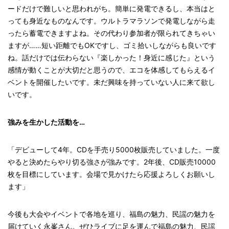
ードだけで難しいと思われがち。簡単に発電できるし、本当はと
っても身近なものなんです。ウルトラマラソンで発電しながら走
ったら蓄電できますよね。その代わり参加者が限られてきちゃい
ますが……短い距離でもOKですし、ゴミ拾いしながらも良いです
ね。話だけでは伝わらない『楽しかった！身近に感じた』という
感情が動くことが大切だと思うので、エコを体感してもらえるイ
ベントを開催したいです。未だ興味を持っていない人に来て欲し
いです。
強みを生かした活動を…
「デビューして4年。CDを手売り5000枚販売していました。一度
やると決めたらやり切る強さが強みです。2年後、CD販売10000
枚を目標にしています。会場で見かけたら応援よろしくお願いし
ます」
今後も大会やイベントで各地を巡り、福島の魅力、民謡の魅力を
届けていく永峯さん。ぜひライブに足を運んで福島の魅力、民謡