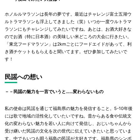
ホノルルマラソンは長年の夢です。最近はチャレンジ富士五湖ウ
ルトラマラソンも浮上してきました（笑）いつか一度ウルトラマ
ラソンにもチャレンジしてみたいですね。あとは、お酒大好きな
のでお酒（特に日本酒）の美味しい米どころの大会に行きたい。
「東北フードマラソン」は2kmごとにフードエイドがあって、利
き酒チケットももらえると聞いてます。ぜひ参加してみたいで
す！
民謡への想い
－－民謡の魅力を一言でいうと……変わらないもの
私の使命は民謡を通じて福島県の魅力を発信すること。5-10年後
には歌で地域の活性化していたいですね。昔からある食や伝統文
化の変わらない魅力を若い人に向けて発信し、おじいちゃんから
受け継いだ民謡の文化を次の世代に伝えていきたいと思っていま
す。中でもいつも唄う福島の民謡が大好きです。福島県のシンボ