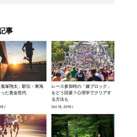
記事
は鬼塚翔太」駅伝・東海
レース参加時の「嫁ブロック」
まった黄金世代
をどう回避？心理学でクリアす
る方法も
19 /
Oct 16, 2019 /