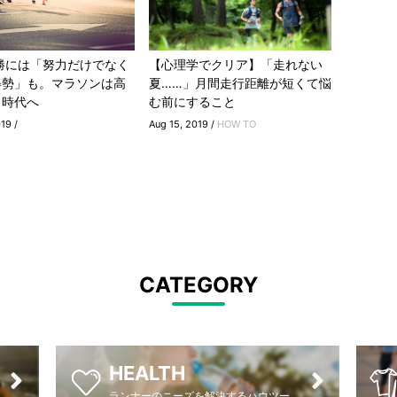
勝には「努力だけでなく
【心理学でクリア】「走れない
姿勢」も。マラソンは高
夏……」月間走行距離が短くて悩
ス時代へ
む前にすること
19 /
Aug 15, 2019 /
HOW TO
CATEGORY
HEALTH
ランナーのニーズを解決するハウツー