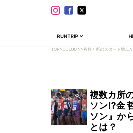
RUNTRIP
H
TOP
>
COLUMN
>
複数カ所のスタート地点が
複数カ所
ソン!?金
ソン』か
とは？