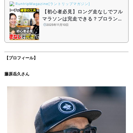
RuntripMagazine[ラントリップマガジン]
【初心者必見】ロング走なしでフル
マラソンは完走できる？プロランニ
ングコーチが練習のコツを解説
2025年11月10日
【プロフィール】
藤原岳久さん