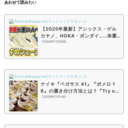
あわせて読みたい
RuntripMagazine[ラントリップマガジン]
【2025年最新】アシックス・ゲル
カヤノ、HOKA・ボンダイ……体重
が重い人向けランニングシューズ6
2025年11月29日
選
RuntripMagazine[ラントリップマガジン]
ナイキ『ペガサス 41』『ボメロ 1
8』の履き分け方法とは？『Try on
”NIKE” by Runtrip』イベントレポ
2025年11月14日
ート