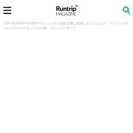
TOP
>
RUNTRIP
>
EVENT
>
ランニングを始める際に意識したいことは？『ソトアソビチ
検索
ャレンジパーク in こどもの国』イベントレポート