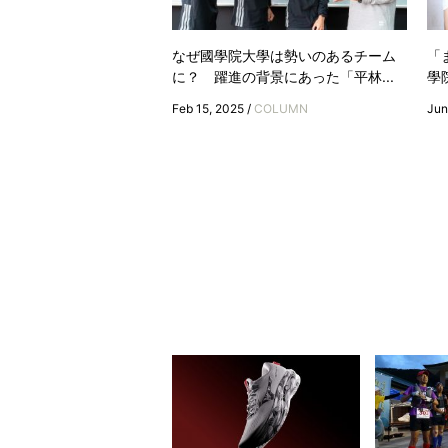
なぜ國學院大學は勢いのあるチーム
「
に？ 躍進の背景にあった「平林...
學
Feb 15, 2025 /
COLUMN
Jun