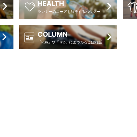
HEALTH
ランナーのニーズを解決するハウツー
COLUMN
「Run」や「Trip」にまつわるこぼれ話