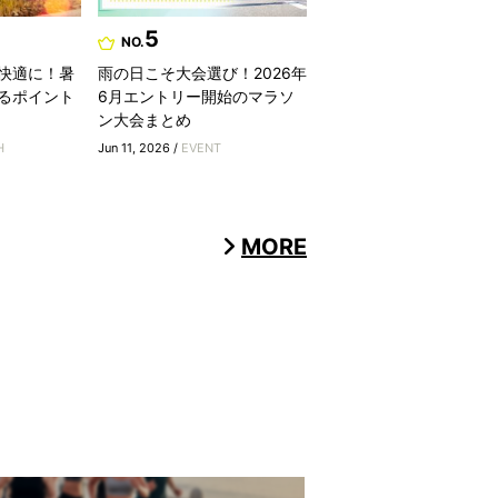
5
NO.
快適に！暑
雨の日こそ大会選び！2026年
るポイント
6月エントリー開始のマラソ
ン大会まとめ
H
Jun 11, 2026 /
EVENT
MORE