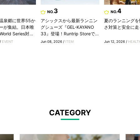
3
4
NO.
NO.
温泉郷に世界55か
アシックスから最新ランニン
夏のランニングを
ーが集結。日本唯
グシューズ『GEL-KAYANO
さ対策と安全に走
rld Series対...
33』登場！Runtrip Storeで...
 /
EVENT
Jun 08, 2026 /
ITEM
Jun 12, 2026 /
HEALT
CATEGORY