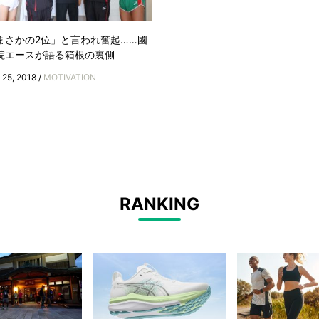
まさかの2位」と言われ奮起……國
院エースが語る箱根の裏側
 25, 2018 /
MOTIVATION
RANKING