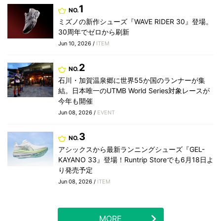
1
NO.
ミズノの新作シューズ『WAVE RIDER 30』登場。
30周年でゼロから刷新
Jun 10, 2026 /
ITEM
2
NO.
石川・加賀温泉郷に世界55か国のランナーが集
結。日本唯一のUTMB World Series対象レースが
今年も開催
Jun 08, 2026 /
EVENT
3
NO.
アシックスから最新ランニングシューズ『GEL-
KAYANO 33』登場！Runtrip Storeでも6月18日よ
り発売予定
Jun 08, 2026 /
ITEM
MORE