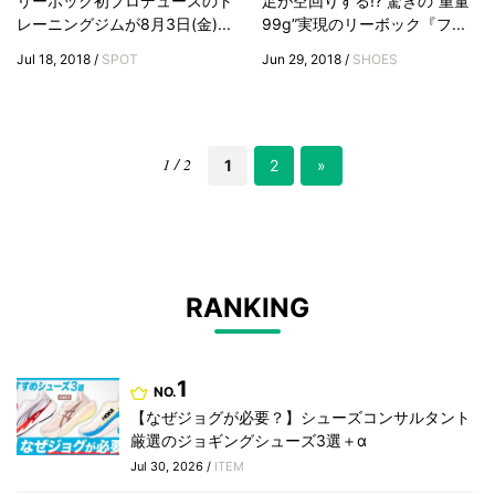
リーボック初プロデュースのト
足が空回りする!? 驚きの“重量
レーニングジムが8月3日(金)...
99g”実現のリーボック『フ...
Jul 18, 2018 /
SPOT
Jun 29, 2018 /
SHOES
1 / 2
1
2
»
RANKING
1
NO.
【なぜジョグが必要？】シューズコンサルタント
厳選のジョギングシューズ3選＋α
Jul 30, 2026 /
ITEM