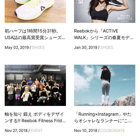
初ハーフは1時間15分31秒。
Reebokから『ACTIVE
USA誌の最高賞受賞シューズ...
WALK』シリーズの春夏モデ...
May 02, 2019 /
SHOES
Jan 30, 2019 /
SHOES
軸を知り 鍛え ボディをデザイ
「Running×Instagram」やた
ンする!! Reebok Fitness Frid...
らオシャレなランナーに“こ...
Nov 27, 2018 /
EVENT
Nov 10, 2018 /
COORDINATE