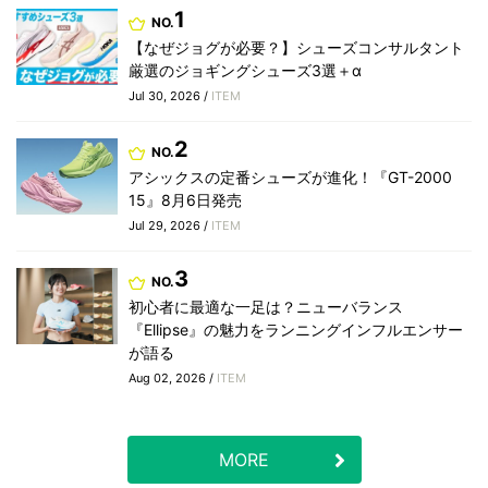
1
NO.
【なぜジョグが必要？】シューズコンサルタント
厳選のジョギングシューズ3選＋α
Jul 30, 2026 /
ITEM
2
NO.
アシックスの定番シューズが進化！『GT-2000
15』8月6日発売
Jul 29, 2026 /
ITEM
3
NO.
初心者に最適な一足は？ニューバランス
『Ellipse』の魅力をランニングインフルエンサー
が語る
Aug 02, 2026 /
ITEM
MORE