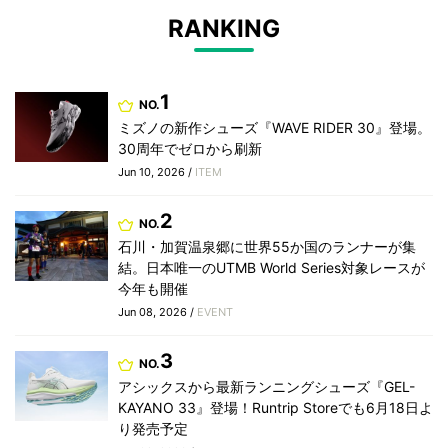
RANKING
1
NO.
ミズノの新作シューズ『WAVE RIDER 30』登場。
30周年でゼロから刷新
Jun 10, 2026 /
ITEM
2
NO.
石川・加賀温泉郷に世界55か国のランナーが集
結。日本唯一のUTMB World Series対象レースが
今年も開催
Jun 08, 2026 /
EVENT
3
NO.
アシックスから最新ランニングシューズ『GEL-
KAYANO 33』登場！Runtrip Storeでも6月18日よ
り発売予定