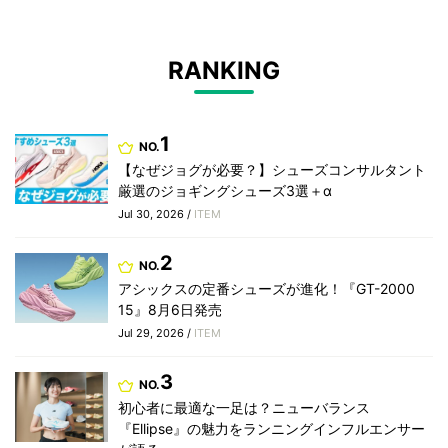
RANKING
1
NO.
【なぜジョグが必要？】シューズコンサルタント
厳選のジョギングシューズ3選＋α
Jul 30, 2026 /
ITEM
2
NO.
アシックスの定番シューズが進化！『GT-2000
15』8月6日発売
Jul 29, 2026 /
ITEM
3
NO.
初心者に最適な一足は？ニューバランス
『Ellipse』の魅力をランニングインフルエンサー