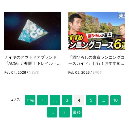
ナイキのアウトドアブランド
『猫ひろしの東京ランニングコ
『ACG』が刷新！トレイル・...
ースガイド』刊行！おすすめ...
Feb 04, 2026 /
NEWS
Feb 02, 2026 /
SPOT
4 / 71
« 先
«
...
3
4
5
...
10
頭
...
»
最後
»