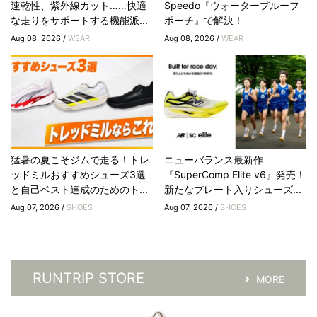
速乾性、紫外線カット……快適
Speedo『ウォータープルーフ
な走りをサポートする機能派...
ポーチ』で解決！
Aug 08, 2026 /
WEAR
Aug 08, 2026 /
WEAR
猛暑の夏こそジムで走る！トレ
ニューバランス最新作
ッドミルおすすめシューズ3選
『SuperComp Elite v6』発売！
と自己ベスト達成のためのト...
新たなプレート入りシューズ...
Aug 07, 2026 /
SHOES
Aug 07, 2026 /
SHOES
RUNTRIP STORE
MORE