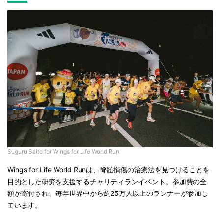
Suguru Saito for Wings for Life World Run
Wings for Life World Runは、脊髄損傷の治療法を見つけることを
目的とした研究を支援するチャリティランイベント。参加費の全
額が寄付され、毎年世界中から約25万人以上のランナーが参加し
ています。