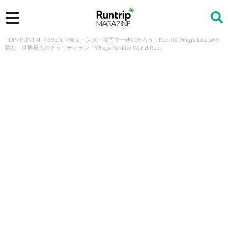
TOP
>
RUNTRIP
>
EVENT
>
東京・大宮・福岡で一緒に走ろう！Runtrip Wings Leaderと
検索
挑む、世界最大のチャリティラン『Wings for Life World Run』