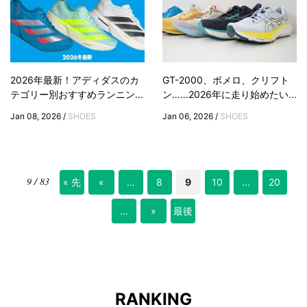
2026年最新！アディダスのカ
GT-2000、ボメロ、クリフト
テゴリー別おすすめランニン...
ン……2026年に走り始めたい...
Jan 08, 2026 /
SHOES
Jan 06, 2026 /
SHOES
9 / 83
« 先
«
...
8
9
10
...
20
頭
...
»
最後
»
RANKING