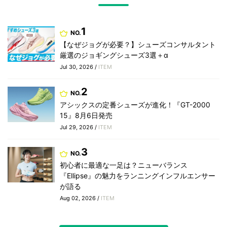
1
NO.
【なぜジョグが必要？】シューズコンサルタント
厳選のジョギングシューズ3選＋α
Jul 30, 2026 /
ITEM
2
NO.
アシックスの定番シューズが進化！『GT-2000
15』8月6日発売
Jul 29, 2026 /
ITEM
3
NO.
初心者に最適な一足は？ニューバランス
『Ellipse』の魅力をランニングインフルエンサー
が語る
Aug 02, 2026 /
ITEM