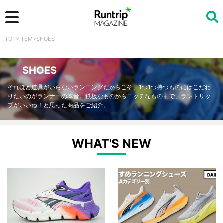
TOP
>
ITEM
>
SHOES
検索
SHOES
それほど道具がいらないランニングだからこそ、1つ1つ持つものにはこだわ
りたいのがランナーの本音。鉄板なものからニッチなものまで、ラントリッ
プがいいね！と思った商品をご紹介。
WHAT'S NEW