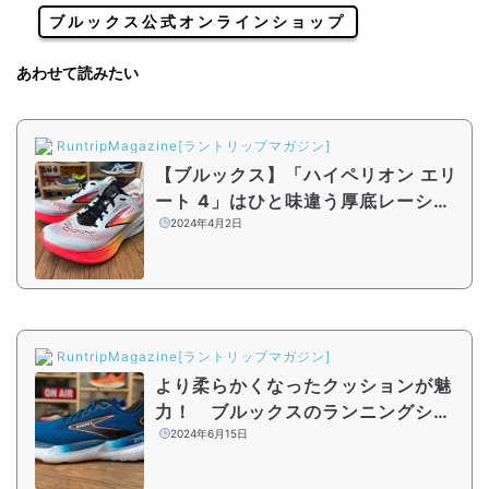
ブルックス公式オンラインショップ
あわせて読みたい
RuntripMagazine[ラントリップマガジン]
【ブルックス】「ハイペリオン エリ
ート 4」はひと味違う厚底レーシン
グシューズ！シリーズ最新作をシュ
2024年4月2日
ーズアドバイザーが解説
RuntripMagazine[ラントリップマガジン]
より柔らかくなったクッションが魅
力！ ブルックスのランニングシュ
ーズ『Glycerin 21』をレビュー
2024年6月15日