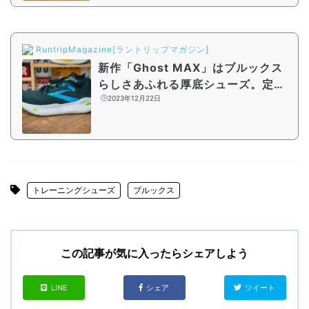
RuntripMagazine[ラントリップマガジン]
新作「Ghost MAX」はブルックス
らしさあふれる厚底シューズ。定番
モデル「Ghost 15」との違いは？
2023年12月22日
トレーニングシューズ
ブルックス
この記事が気に入ったらシェアしよう
LINE
シェア
ツイート