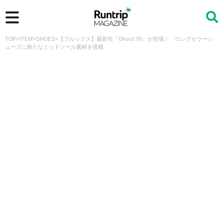
TOP
>
ITEM
>
SHOES
>
【ブルックス】最新作『Ghost 16』が登場！ ロングセラーシ
検索
ューズに新たなミッドソール素材を搭載