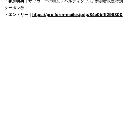
・
参加特典
｜サッカニーの特別ノベルティグッズ/ 参加者限定特別
クーポン券
・
エントリー
｜
https://pro.form-mailer.jp/lp/84e0bfff298800