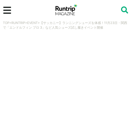
TOP
>
RUNTRIP
>
EVENT
>
【サッカニー】ランニングシューズを体感！11月23日・関西
検索
で「エンドルフィン プロ 3」など人気シューズ試し履きイベント開催