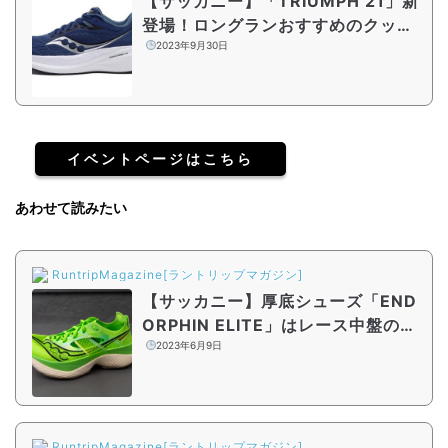
【サッカニー】「TRIUMPH 21」新
登場！ロングランおすすめのクッシ
ョニングモデルを徹底解説
2023年9月30日
イベントページはこちら
あわせて読みたい
RuntripMagazine[ラントリップマガジン]
【サッカニー】厚底シューズ「END
ORPHIN ELITE」はレース中盤の粘
りをサポート!? ENDORPHIN PRO
2023年6月9日
3との違いも解説
RuntripMagazine[ラントリップマガジン]