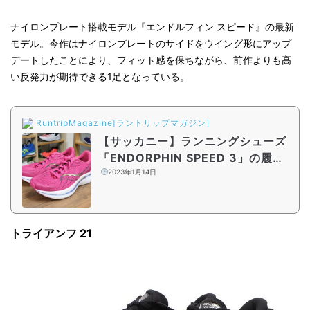
ナイロンプレート搭載モデル『エンドルフィン スピード』の最新
モデル。今作はナイロンプレートのサイドをウイング形にアップ
デートしたことにより、フィット感を保ちながら、前作よりも高
い反発力が期待できる1足となっている。
RuntripMagazine[ラントリップマガジン]
【サッカニー】ランニングシューズ
「ENDORPHIN SPEED 3」の履き
心地は？「PRO 3」や前作との違い
2023年1月14日
を徹底解説
トライアンフ 21