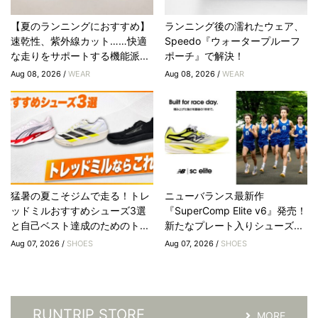
【夏のランニングにおすすめ】
ランニング後の濡れたウェア、
速乾性、紫外線カット……快適
Speedo『ウォータープルーフ
な走りをサポートする機能派...
ポーチ』で解決！
Aug 08, 2026 /
WEAR
Aug 08, 2026 /
WEAR
猛暑の夏こそジムで走る！トレ
ニューバランス最新作
ッドミルおすすめシューズ3選
『SuperComp Elite v6』発売！
と自己ベスト達成のためのト...
新たなプレート入りシューズ...
Aug 07, 2026 /
SHOES
Aug 07, 2026 /
SHOES
RUNTRIP STORE
MORE