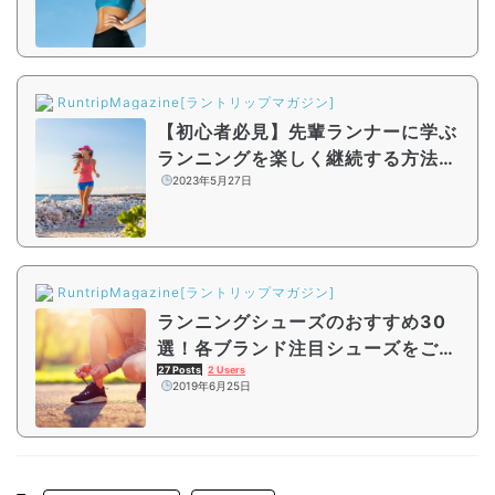
RuntripMagazine[ラントリップマガジン]
【初心者必見】先輩ランナーに学ぶ
ランニングを楽しく継続する方法と
は？ランニングの目的や継続のコツ
2023年5月27日
をご紹介
RuntripMagazine[ラントリップマガジン]
ランニングシューズのおすすめ30
選！各ブランド注目シューズをご紹
介
27 Posts
2 Users
2019年6月25日