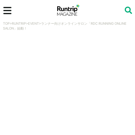
TOP
>
RUNTRIP
>
EVENT
>
ランナー向けオンラインサロン「RDC RUNNING ONLINE
検索
SALON」始動！