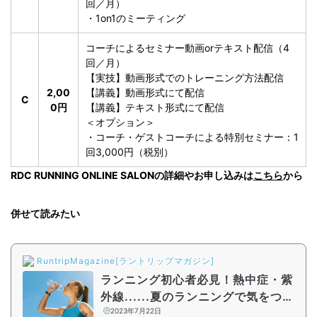
回／月）
・1on1のミーティング
コーチによるセミナー動画orテキスト配信（4
回／月）
【実技】動画形式でのトレーニング方法配信
2,00
【講義】動画形式にて配信
C
0円
【講義】テキスト形式にて配信
＜オプション＞
・コーチ・ゲストコーチによる特別セミナー：1
回3,000円（税別）
RDC RUNNING ONLINE SALONの詳細やお申し込みは
こちら
から
併せて読みたい
RuntripMagazine[ラントリップマガジン]
ランニング初心者必見！熱中症・紫
外線......夏のランニングで気をつけ
たい3つの注意点を紹介
2023年7月22日