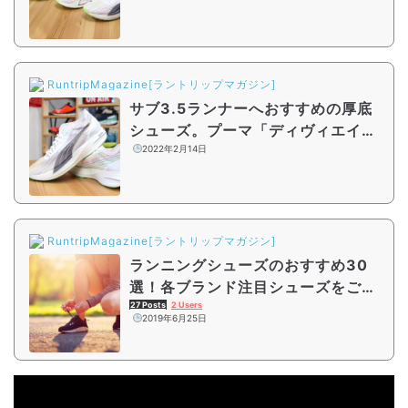
RuntripMagazine[ラントリップマガジン]
サブ3.5ランナーへおすすめの厚底
シューズ。プーマ「ディヴィエイト
ニトロ エリート」をレビュー
2022年2月14日
RuntripMagazine[ラントリップマガジン]
ランニングシューズのおすすめ30
選！各ブランド注目シューズをご紹
介
27 Posts
2 Users
2019年6月25日