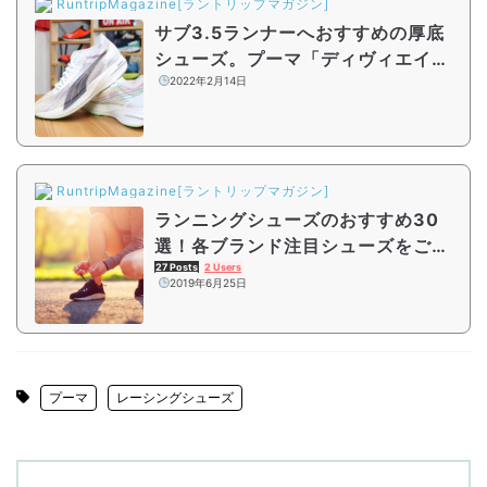
RuntripMagazine[ラントリップマガジン]
サブ3.5ランナーへおすすめの厚底
シューズ。プーマ「ディヴィエイト
ニトロ エリート」をレビュー
2022年2月14日
RuntripMagazine[ラントリップマガジン]
ランニングシューズのおすすめ30
選！各ブランド注目シューズをご紹
介
27 Posts
2 Users
2019年6月25日
プーマ
レーシングシューズ