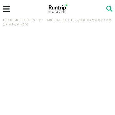
TOP
>
ITEM
>
SHOES
>
【プーマ】「FAST-R NITRO ELITE」が国内30足限定発売！設楽
検索
悠太選手も着用予定