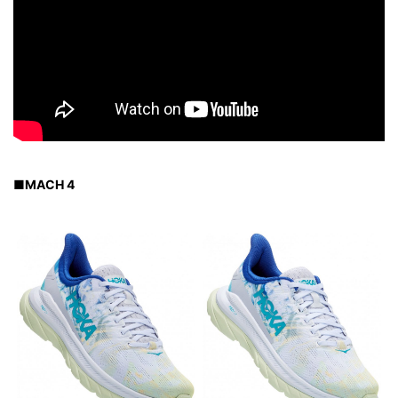
■
MACH 4