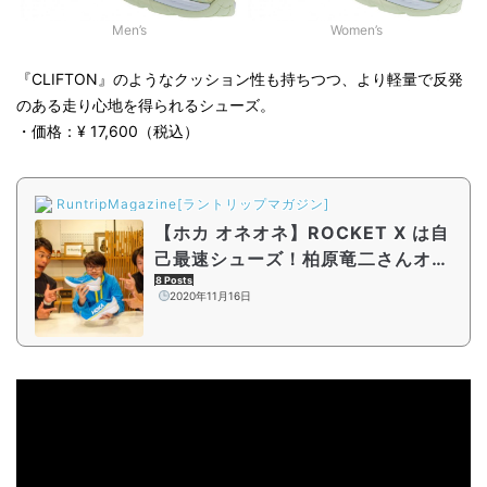
Men’s
Women’s
『CLIFTON』のようなクッション性も持ちつつ、より軽量で反発
のある走り心地を得られるシューズ。
・価格：¥ 17,600（税込）
RuntripMagazine[ラントリップマガジン]
【ホカ オネオネ】ROCKET X は自
己最速シューズ！柏原竜二さんオス
スメの理由とは？
8 Posts
2020年11月16日