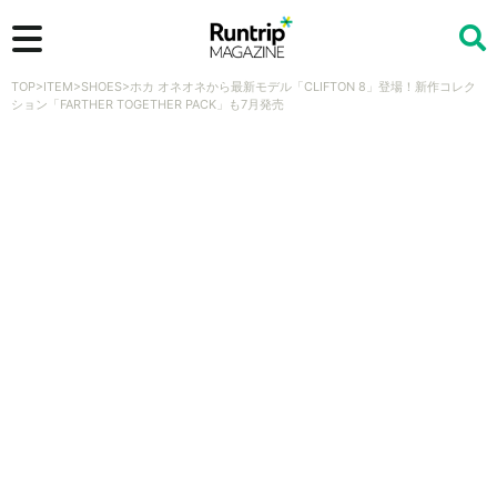
TOP
>
ITEM
>
SHOES
>
ホカ オネオネから最新モデル「CLIFTON 8」登場！新作コレク
検索
ション「FARTHER TOGETHER PACK」も7月発売