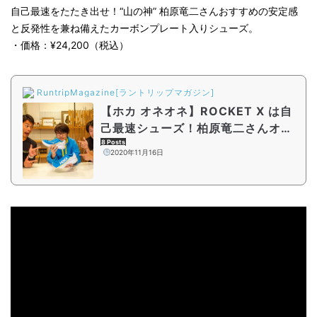
自己最速をたたき出せ！“山の神” 柏原竜二さんおすすめの安定感
と反発性を兼ね備えたカーボンプレート入りシューズ。
・価格：¥24,200（税込）
RuntripMagazine[ラントリップマガジン]
【ホカ オネオネ】ROCKET X は自
己最速シューズ！柏原竜二さんオス
スメの理由とは？
8 Posts
2020年11月16日