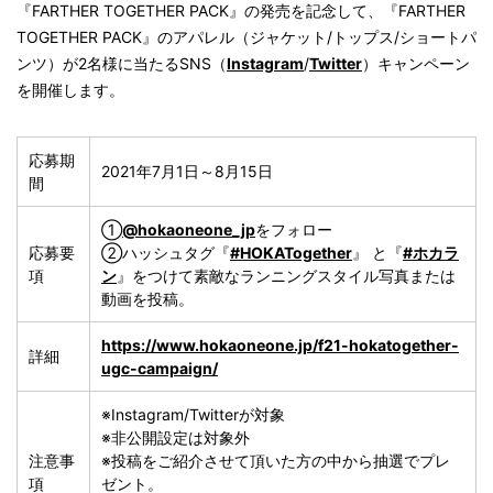
『FARTHER TOGETHER PACK』の発売を記念して、『FARTHER
TOGETHER PACK』のアパレル（ジャケット/トップス/ショートパ
ンツ）が2名様に当たるSNS（
Instagram
/
Twitter
）キャンペーン
を開催します。
応募期
2021年7月1日～8月15日
間
①
@hokaoneone_jp
をフォロー
応募要
②ハッシュタグ『
#HOKATogether
』 と『
#ホカラ
項
ン
』をつけて素敵なランニングスタイル写真または
動画を投稿。
https://www.hokaoneone.jp/f21-hokatogether-
詳細
ugc-campaign/
※Instagram/Twitterが対象
※非公開設定は対象外
注意事
※投稿をご紹介させて頂いた方の中から抽選でプレ
項
ゼント。